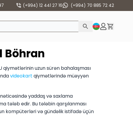
97
(+994) 12 441 27 16
(+994) 70 885 72 42
l Böhran
PU qiymətlərinin uzun sürən bahalaşması
rında
videokart
qiymətlərində müəyyən
fı nəticəsində yaddaş və saxlama
ma tələb edir. Bu tələbin qarşılanması
yun kompüterləri və gündəlik istifadə üçün