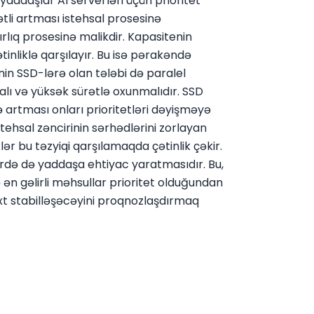
yaddaşlar AI serverləri üçün prioritet
tli artması istehsal prosesinə
lıq prosesinə malikdir. Kapasitenin
nliklə qarşılayır. Bu isə pərakəndə
in SSD-lərə olan tələbi də paralel
lı və yüksək sürətlə oxunmalıdır. SSD
də artması onları prioritetləri dəyişməyə
tehsal zəncirinin sərhədlərini zorlayan
ər bu təzyiqi qarşılamaqda çətinlik çəkir.
lərdə də yaddaşa ehtiyac yaratmasıdır. Bu,
n gəlirli məhsullar prioritet olduğundan
axt stabilləşəcəyini proqnozlaşdırmaq