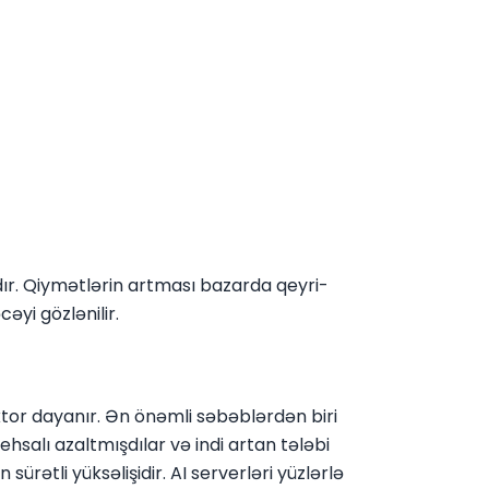
adır. Qiymətlərin artması bazarda qeyri-
yi gözlənilir.
tor dayanır. Ən önəmli səbəblərdən biri
ehsalı azaltmışdılar və indi artan tələbi
rətli yüksəlişidir. AI serverləri yüzlərlə