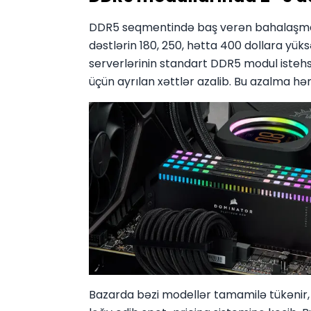
DDR5 seqmentində baş verən bahalaşma heç
dəstlərin 180, 250, hətta 400 dollara yük
serverlərinin standart DDR5 modul istehsa
üçün ayrılan xəttlər azalib. Bu azalma h
Bazarda bəzi modellər tamamilə tükənir, si