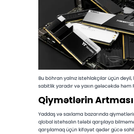
Bu böhran yalnız istehlakçılar üçün deyil,
sabitlik yaradır və yaxın gələcəkdə həm 
Qiymətlərin Artması
Yaddaş və saxlama bazarında qiymətlərin
qlobal istehsalın tələbi qarşılaya bilməməs
qarşılamaq üçün kifayət qədər gücə sahib d