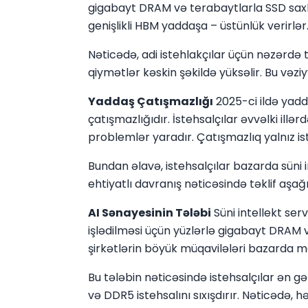
gigabayt DRAM və terabaytlarla SSD saxla
genişlikli HBM yaddaşa – üstünlük verirlər
Nəticədə, adi istehlakçılar üçün nəzərdə
qiymətlər kəskin şəkildə yüksəlir. Bu vəz
Yaddaş Çatışmazlığı
2025-ci ildə yad
çatışmazlığıdır. İstehsalçılar əvvəlki illə
problemlər yaradır. Çatışmazlıq yalnız is
Bundan əlavə, istehsalçılar bazarda süni 
ehtiyatlı davranış nəticəsində təklif aşağ
AI Sənayesinin Tələbi
Süni intellekt ser
işlədilməsi üçün yüzlərlə gigabayt DRAM v
şirkətlərin böyük müqavilələri bazarda mö
Bu tələbin nəticəsində istehsalçılar ən gə
və DDR5 istehsalını sıxışdırır. Nəticədə, 