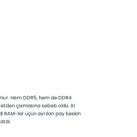
ünmür. Hem DDR5, həm də DDR4
arətdən çıxmasına səbəb oldu. AI
adi RAM-lar üçün ayrılan pay kəskin
atdı.