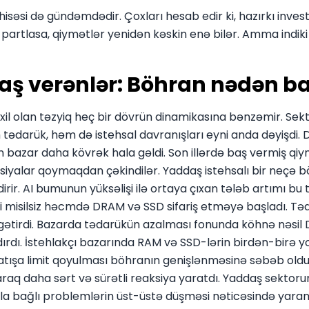
əsi də gündəmdədir. Çoxları hesab edir ki, hazırkı investi
on partlasa, qiymətlər yenidən kəskin enə bilər. Amma indi
ş verənlər: Böhran nədən ba
il olan təzyiq heç bir dövrün dinamikasına bənzəmir. Sekt
 tədarük, həm də istehsal davranışları eyni anda dəyişdi.
an bazar daha kövrək hala gəldi. Son illərdə baş vermiş qiy
siyalar qoymaqdan çəkindilər. Yaddaş istehsalı bir neçə 
dirir. AI bumunun yüksəlişi ilə ortaya çıxan tələb artımı bu
 misilsiz həcmdə DRAM və SSD sifariş etməyə başladı. Tə
ətirdi. Bazarda tədarükün azalması fonunda köhnə nəsil D
dırdı. İstehlakçı bazarında RAM və SSD-lərin birdən-birə y
atışa limit qoyulması böhranın genişlənməsinə səbəb oldu
laraq daha sərt və sürətli reaksiya yaratdı. Yaddaş sektor
rla bağlı problemlərin üst-üstə düşməsi nəticəsində yarana