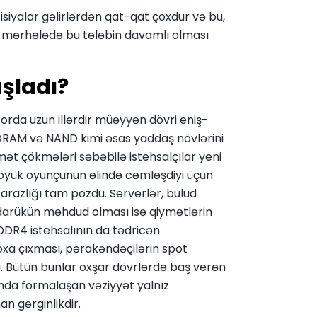
siyalar gəlirlərdən qat-qat çoxdur və bu,
ki mərhələdə bu tələbin davamlı olması
şladı?
orda uzun illərdir müəyyən dövri eniş-
 DRAM və NAND kimi əsas yaddaş növlərini
mət çökmələri səbəbilə istehsalçılar yeni
böyük oyunçunun əlində cəmləşdiyi üçün
 tarazlığı tam pozdu. Serverlər, bulud
darükün məhdud olması isə qiymətlərin
DR4 istehsalının da tədricən
oxa çıxması, pərakəndəçilərin spot
. Bütün bunlar oxşar dövrlərdə baş verən
unda formalaşan vəziyyət yalnız
n gərginlikdir.