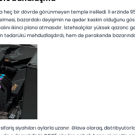
 bir dövrdə görünməyən templə irəlilədi. İl ərzində 95–1
səlməsi, bazardakı dəyişimin nə qədər kəskin olduğunu göst
lını ikinci plana atmasıdır. İstehsalçılar yüksək qazanc 
əm tədarükü məhdudlaşdırdı, həm də pərakəndə bazarında qi
fariş siyahıları aylarla uzanır. Əlavə olaraq, distribyutorl