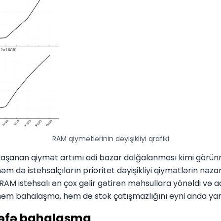
RAM qiymətlərinin dəyişikliyi qrafiki
 yaşanan qiymət artımı adi bazar dalğalanması kimi gör
 də istehsalçıların prioritet dəyişikliyi qiymətlərin nəz
 DRAM istehsalı ən çox gəlir gətirən məhsullara yönəldi və 
 həm bahalaşma, həm də stok çatışmazlığını eyni anda yar
dəfə bahalaşma