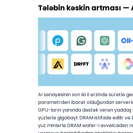
Tələbin kəskin artması — A
AI sənayesinin son iki il ərzində sürətlə
parametrdən ibarət olduğundan serverlər
GPU-ların yanında dəstək verən yaddaş s
yüzlərlə gigabayt DRAM istifadə edilir və
yüz minlərlə DRAM wafer-i əvvəlcədən rezer