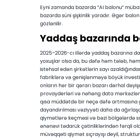
Eyni zamanda bazarda “AI balonu” mübahis
bazarda süni şişkinlik yaradır. Əgər bal
gözlənilir.
Yaddaş bazarında ba
2025–2026-cı illərdə yaddaş bazarına dax
yoxuşlar olsa da, bu dəfə həm tələb, həm
istehsal edən şirkətlərin sayı azaldığınd
fabriklərə və genişlənməyə böyük investi
onların hər bir qərarı bazarı dərhal dəyiş
provayderləri və nəhəng data mərkəzləri
qısa müddətdə bir neçə dəfə artmasına g
dayandırılması vəziyyəti daha da ağırlaş
qiymətlərə keçməsi və bəzi bölgələrdə s
ənənəvi tədarük çətinliklərindən fərqli o
müvəqqəti qiymət sıçrayışı deyil, struktu