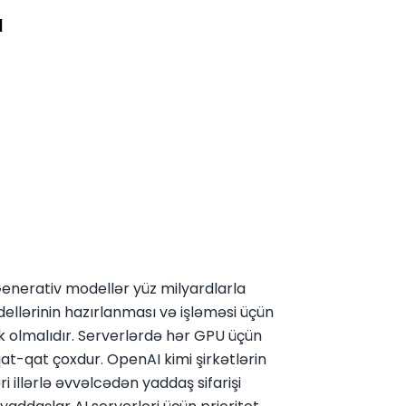
ı
 Generativ modellər yüz milyardlarla
llərinin hazırlanması və işləməsi üçün
 olmalıdır. Serverlərdə hər GPU üçün
at-qat çoxdur. OpenAI kimi şirkətlərin
 illərlə əvvəlcədən yaddaş sifarişi