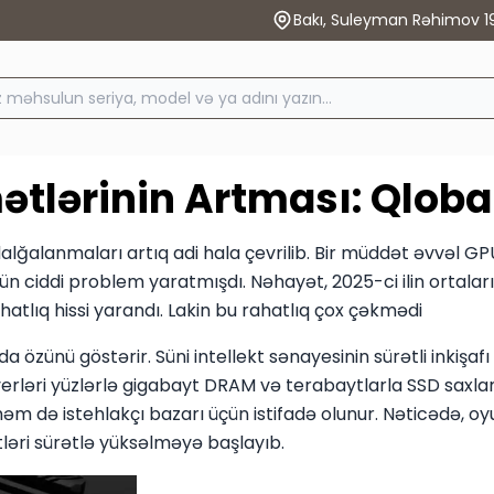
Bakı, Suleyman Rəhimov 1
tlərinin Artması: Qloba
lğalanmaları artıq adi hala çevrilib. Bir müddət əvvəl G
ün ciddi problem yaratmışdı. Nəhayət, 2025-ci ilin ortala
atlıq hissi yarandı. Lakin bu rahatlıq çox çəkmədi
a özünü göstərir. Süni intellekt sənayesinin sürətli inkişa
verləri yüzlərlə gigabayt DRAM və terabaytlarla SSD saxla
 həm də istehlakçı bazarı üçün istifadə olunur. Nəticədə, o
ləri sürətlə yüksəlməyə başlayıb.