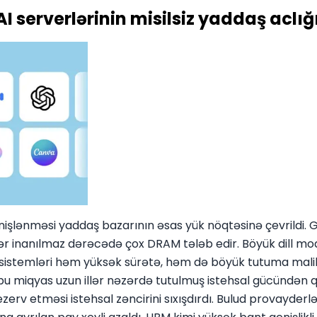
I serverlərinin misilsiz yaddaş aclığ
 genişlənməsi yaddaş bazarının əsas yük nöqtəsinə çevrildi.
 inanılmaz dərəcədə çox DRAM tələb edir. Böyük dill mode
istemləri həm yüksək sürətə, həm də böyük tutuma malik
 bu miqyas uzun illər nəzərdə tutulmuş istehsal gücündən q
v etməsi istehsal zəncirini sıxışdırdı. Bulud provayderləri