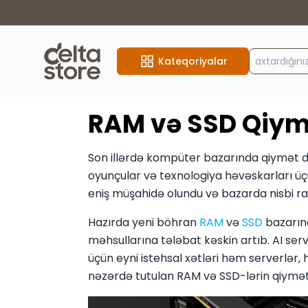
Kateqoriyalar
RAM və SSD Qiymə
Son illərdə kompüter bazarında qiymət da
oyunçular və texnologiya həvəskarları üç
eniş müşahidə olundu və bazarda nisbi rah
Hazırda yeni böhran
RAM
və
SSD
bazarınd
məhsullarına tələbat kəskin artıb. AI ser
üçün eyni istehsal xətləri həm serverlər,
nəzərdə tutulan RAM və SSD-lərin qiymət