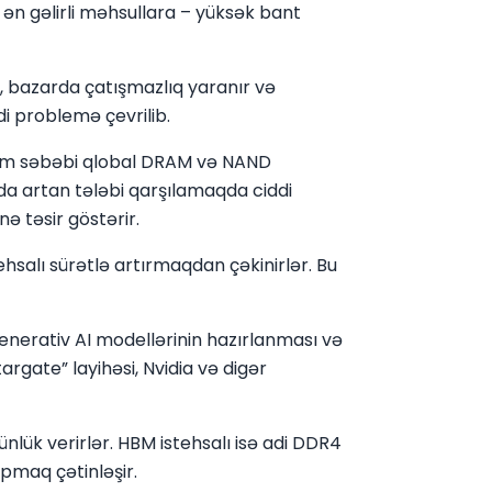
ən gəlirli məhsullara – yüksək bant
r, bazarda çatışmazlıq yaranır və
di problemə çevrilib.
hüm səbəbi qlobal DRAM və NAND
ırda artan tələbi qarşılamaqda ciddi
ə təsir göstərir.
hsalı sürətlə artırmaqdan çəkinirlər. Bu
Generativ AI modellərinin hazırlanması və
rgate” layihəsi, Nvidia və digər
ünlük verirlər. HBM istehsalı isə adi DDR4
apmaq çətinləşir.