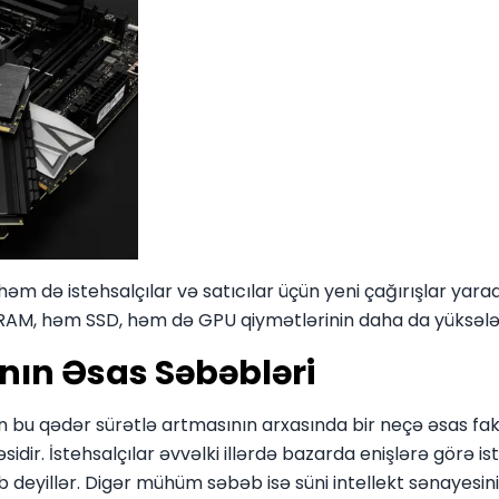
 həm də istehsalçılar və satıcılar üçün yeni çağırışlar yar
RAM, həm SSD, həm də GPU qiymətlərinin daha da yüksələcə
nın Əsas Səbəbləri
 bu qədər sürətlə artmasının arxasında bir neçə əsas fak
idir. İstehsalçılar əvvəlki illərdə bazarda enişlərə görə ist
eyillər. Digər mühüm səbəb isə süni intellekt sənayesinin sü