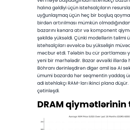
verməyə başladığından istehlakçı bazarına
halına gəldiyi üçün istehsalçıların resur
uyğunlaşmaq üçün heç bir boşluq qoymadı.
birdən artırılması mümkün olmadığından m
bazarını kənara atır və komponent qiymət
şəkildə yüksəldi. Çünki modellərin təlim
istehsalçıları əvvəlcə bu yüksəlişin müvəq
məcbur etdi. Tələbin bu cür partlaması ya
yeni bir mərhələdir. Bazar əvvəlki illərd
Böhranı dərinləşdirən digər amil isə AI s
ümumi bazarda hər seqmentin yaddaş üçün
adi istehlakçı RAM-ları ikinci plana düşü
çətinləşdi.
DRAM qiymətlərinin t