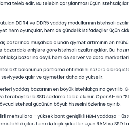
ma tələb edir. Bu tələbin qarşılanması üçün istehsalçılar 
.
 tutulan DDR4 və DDR5 yaddaş modullarının istehsalı azalı
iyyət həm oyunçular, həm də gündəlik istifadəçilər üçün cid
daş bazarında müşahidə olunan qiymət artımının ən mü
rdə bazardakı enişlərə görə istehsalı azaltmışdılar. Bu, haz
tehlakçı bazarına deyil, həm də server və data mərkəzlərin
intellekt balonunun partlama ehtimalını nəzərə alaraq iste
ı səviyyədə qalır və qiymətlər daha da yüksəlir.
verləri yaddaş bazarının ən böyük istehlakçısına çevrilib. 
ə terabaytlarla SSD saxlama tələb olunur. OpenAI-nin “Sta
vcud istehsal gücünün böyük hissəsini özlərinə ayırıb.
lirli məhsullara – yüksək bant genişlikli HBM yaddaşa – üst
həm istehlakçılar, həm də kiçik şirkətlər üçün RAM və SSD t