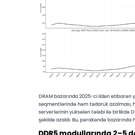
DRAM bazarında 2025-ci ildən etibarən
seqmentlərində həm tədarük azalması, həm
serverlərinin yüksələn tələbi ilə birlikdə
şəkildə azaldı. Bu, pərakəndə bazarında
DDR5 modullarında 2–5 