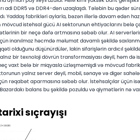
 ayrılan pay xeyli azaldı. HBM kimi yüksək bant genişlikli 
sları adi DDR5 və DDR4-dən uzaqlaşdı. Tələbin bu qədər sürə
 Yaddaş fabrikləri aylarla, bəzən illərlə davam edən hazır
övcud istehsal gücü AI sektorunun ehtiyaclarını belə çəti
lərinin bir neçə dəfə artmasına səbəb olur. AI serverlərin
i üçün inanılmaz həcmdə məlumat davamlı şəkildə saxlanma
qəti olduğunu düşünürdülər, lakin sifarişlərin ardıcıl şəkil
lnız bir texnoloji dövrün transformasiyası deyil, həm də is
ə heç vaxt belə bir miqyasla üzləşməmişdi və mövcud fabrikl
ektorunun yalnız server deyil, mobil, sənaye və digər sahə
 rəqabət aparmasına səbəb olur. İstehsalçılar üçün isə ə
r. Bazardakı balans bu şəkildə pozuldu və qiymətlərin nə v
arixi sıçrayışı