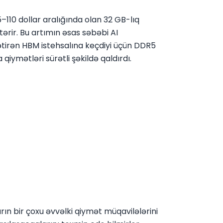
10 dollar aralığında olan 32 GB-lıq
ərir. Bu artımın əsas səbəbi AI
gətirən HBM istehsalına keçdiyi üçün DDR5
ymətləri sürətli şəkildə qaldırdı.
arın bir çoxu əvvəlki qiymət müqavilələrini