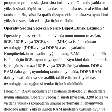
proqramın problemsiz işləməsinə imkan verir. Operativ yaddasın
yüksək sürəti, böyük məlumat dəstlərinin daha tez emal edilməsini
təmin edir. Bu, xüsusilə qrafik dizayn, video redaktə və oyun kimi
yüksək resurs tələb edən işlər üçün vacibdir.
Operativ Yaddaş Seçərkən Nələrə Diqqət Etmək Lazımdır?
Operativ yaddaş seçərkən ilk növbədə onun
tutumu
(məsələn,
8GB, 16GB və ya 32GB),
sürəti
(MHz) və istifadə olunan
texnologiya (DDR4 və ya DDR5) əsas meyarlardır.
Kompüterinizin məqsədinə uyğun olaraq, RAM tutumu gündəlik
istifadə üçün
8GB
, oyun və ya qrafik dizayn kimi daha mürəkkəb
işlər üçün isə ən azı
16GB
və ya
32GB
tövsiyə olunur. DDR4
RAM daha geniş uyumluluq təmin etdiyi halda, DDR5 RAM
daha yüksək sürət və səmərəlilik təklif edir, bu da yeni nəsil
texnologiyalara uyğun sistemlər üçün üstünlükdür.
Həmçinin, RAM modulları ana platanın dəstəklədiyi standartlara
uyğun olmalıdır. Operativ yaddaşın sürəti (məsələn,
3200 MHz
və
ya daha yüksək) kompüterin ümumi performansını əhəmiyyətli
dərəcədə artırır. Yüksək sürətli RAM modelləri xüsusilə oyun və