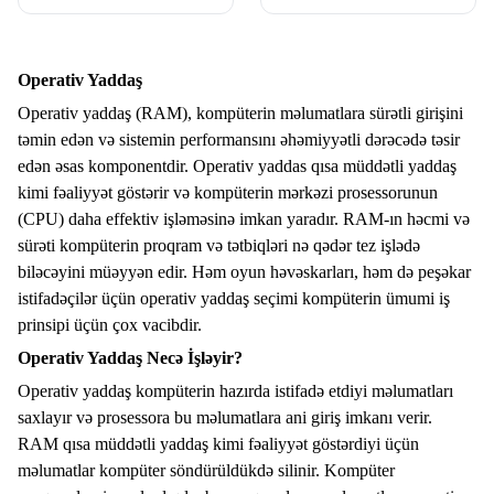
Operativ Yaddaş
Operativ yaddaş (RAM), kompüterin məlumatlara sürətli girişini
təmin edən və sistemin performansını əhəmiyyətli dərəcədə təsir
edən əsas komponentdir. Operativ yaddas qısa müddətli yaddaş
kimi fəaliyyət göstərir və kompüterin mərkəzi prosessorunun
(CPU) daha effektiv işləməsinə imkan yaradır. RAM-ın həcmi və
sürəti kompüterin proqram və tətbiqləri nə qədər tez işlədə
biləcəyini müəyyən edir. Həm oyun həvəskarları, həm də peşəkar
istifadəçilər üçün operativ yaddaş seçimi kompüterin ümumi iş
prinsipi üçün çox vacibdir.
Operativ Yaddaş Necə İşləyir?
Operativ yaddaş kompüterin hazırda istifadə etdiyi məlumatları
saxlayır və prosessora bu məlumatlara ani giriş imkanı verir.
RAM qısa müddətli yaddaş kimi fəaliyyət göstərdiyi üçün
məlumatlar kompüter söndürüldükdə silinir. Kompüter