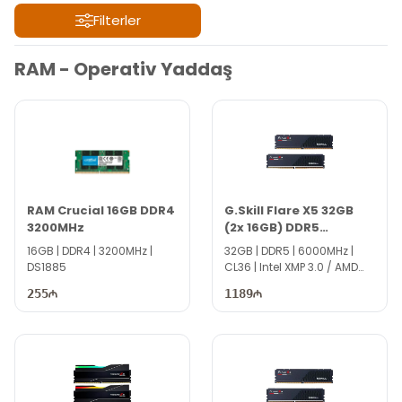
Filterler
Filterler
RAM - Operativ Yaddaş
RAM Crucial 16GB DDR4
G.Skill Flare X5 32GB
3200MHz
(2x 16GB) DDR5
6000MHz F5-
16GB | DDR4 | 3200MHz |
32GB | DDR5 | 6000MHz |
6000J3636F16GX2-FX5
DS1885
CL36 | Intel XMP 3.0 / AMD
EXPO | DS5151
255
1189