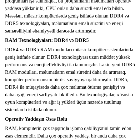
proqramları işə salındıqda, bu proqramların məlumatları operativ
yaddasa yüklənir ki, CPU onları daha sürətli emal edə bilsin.
Məsələn, müasir kompüterlərdə geniş istifadə olunan DDR4 və
DDR5 texnologiyaları, məlumatların emalı sürətini və enerji
səmərəliliyini əhəmiyyətli dərəcədə artırmışdır.
RAM Texnologiyaları: DDR4 və DDR5
DDR4 və DDR5 RAM modulları müasir kompüter sistemlərində
geniş istifadə olunur. DDR4 texnologiyası uzun müddət yüksək
performans və enerji effektivliyi ilə tanınmışdır. Lakin yeni DDR5
RAM modulları, məlumatların emal sürətini daha da artıraraq,
kompüter performansını bir üst səviyyəyə qaldırmışdır. DDR5,
DDR4 ilə müqayisədə daha çox məlumat ötürmə genişliyi və
daha aşağı enerji sərfiyyatı təklif edir. Bu texnologiyalar, xüsusilə
oyun kompüterləri və ağır iş yükləri üçün nəzərdə tutulmuş
sistemlərdə istifadə olunur.
Operativ Yaddaşın Əsas Rolu
RAM, kompüterin çox tapşırıqla işləmə qabiliyyətini təmin edən
əsas elementdir. Daha çox operativ yaddaş, bir anda daha çox