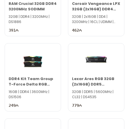
RAM Crucial 32GB DDR4
Corsair Vengeance LPX
3200MHz SODIMM
32GB (2x16GB) DDR4
3200MHz DRAM
32GB | DDR4 | 3200MHz |
32GB | 2x16GB | DD4 |
DS1886
3200MHz | 16CL | UDIMM |
DS4543
391
462
DDR4 Kit Team Group
Lexar Ares RGB 32GB
T-Force Delta RGB
(2x16GB) DDR5
16GB (2x 8GB) 3600MHz
5600MHz
16GB | DDR4 | 3600MHz |
32GB | DDR5 | 5600MHz |
DS1506
CL32 | DS4535
249
779