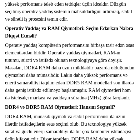
yüksək performans tələb edən tətbiqlər üçün idealdır. Düzgün
seçilmiş operativ yaddaş sistemin məhsuldarlığını artıraraq, stabil
və sürətli iş prosesini təmin edir.
Operativ Yaddaş və RAM Qiymətləri: Seçim Edərkən Nələrə
Diqqət Etməli?
Operativ yaddaş kompüterin performansını birbaşa təsir edən əsas
elementlərdən biridir. Operativ yaddaş qiymətləri, RAM-ın
tutumu, sürəti və istifadə olunan texnologiyaya görə dəyişir.
Məsələn,
DDR4 RAM
daha uzun müddətdir bazarda olduğundan
qiymətləri daha münasibdir. Lakin daha yüksək performans və
enerji səmərəliliyi təqdim edən
DDR5 RAM
modelləri son illərdə
daha geniş istifadə edilməyə başlanmışdır.
RAM qiymetleri
həm
də istehsalçı markası və yaddaşın sürətinə (MHz) görə fərqlənir.
DDR4 və DDR5 RAM Qiymətləri: Hansını Seçməli?
DDR4 RAM
, münasib qiyməti və stabil performansı ilə uzun
illərdir istifadəçilərin əsas seçimi olub. Bu texnologiya yüksək
sürət və güclü enerji səmərəliliyi ilə bir çox kompüter istifadəçisi
üçün kifayət edir. Digər tərəfdən,
DDR5 RAM
daha yüksək