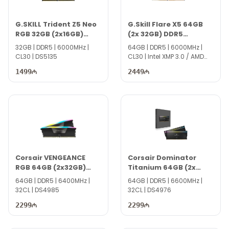
G.SKILL Trident Z5 Neo
G.Skill Flare X5 64GB
RGB 32GB (2x16GB)
(2x 32GB) DDR5
DDR5 6000 MHz F5-
6000MHz F5-
32GB | DDR5 | 6000MHz |
64GB | DDR5 | 6000MHz |
6000J3038F16GX2-
6000J3040G32GX2-
CL30 | DS5135
CL30 | Intel XMP 3.0 / AMD
TZ5NR
FX5
EXPO | DS5044
1499
2449
Corsair VENGEANCE
Corsair Dominator
RGB 64GB (2x32GB)
Titanium 64GB (2x
6400MHz DDR5
32GB) 6600MHz DDR5
64GB | DDR5 | 6400MHz |
64GB | DDR5 | 6600MHz |
32CL | DS4985
32CL | DS4976
2299
2299