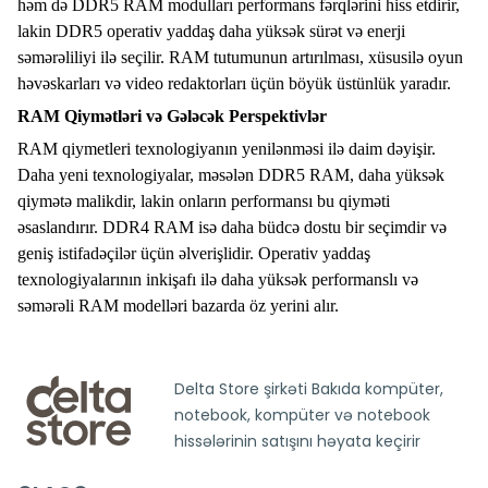
həm də DDR5 RAM modulları performans fərqlərini hiss etdirir,
lakin DDR5 operativ yaddaş daha yüksək sürət və enerji
səmərəliliyi ilə seçilir. RAM tutumunun artırılması, xüsusilə oyun
həvəskarları və video redaktorları üçün böyük üstünlük yaradır.
RAM Qiymətləri və Gələcək Perspektivlər
RAM qiymetleri texnologiyanın yenilənməsi ilə daim dəyişir.
Daha yeni texnologiyalar, məsələn
DDR5 RAM
, daha yüksək
qiymətə malikdir, lakin onların performansı bu qiyməti
əsaslandırır.
DDR4 RAM
isə daha büdcə dostu bir seçimdir və
geniş istifadəçilər üçün əlverişlidir. Operativ yaddaş
texnologiyalarının inkişafı ilə daha yüksək performanslı və
səmərəli RAM modelləri bazarda öz yerini alır.
Delta Store şirkəti Bakıda kompüter,
notebook, kompüter və notebook
hissələrinin satışını həyata keçirir