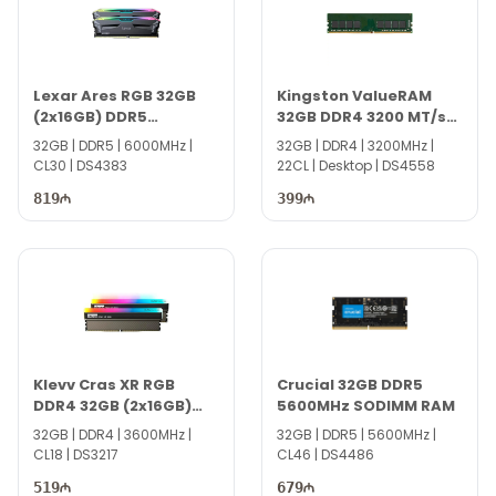
Lexar Ares RGB 32GB
Kingston ValueRAM
(2x16GB) DDR5
32GB DDR4 3200 MT/s
6000MHz
KVR32N22D8/32
32GB | DDR5 | 6000MHz |
32GB | DDR4 | 3200MHz |
CL30 | DS4383
22CL | Desktop | DS4558
819
399
Klevv Cras XR RGB
Crucial 32GB DDR5
DDR4 32GB (2x16GB)
5600MHz SODIMM RAM
3600MHz
32GB | DDR4 | 3600MHz |
32GB | DDR5 | 5600MHz |
CL18 | DS3217
CL46 | DS4486
519
679