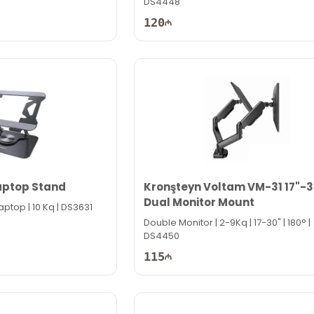
DS4448
120
aptop Stand
Kronşteyn Voltam VM-31 17"-3
Dual Monitor Mount
Laptop | 10 Kq | DS3631
Double Monitor | 2-9Kq | 17-30" | 180° |
DS4450
115