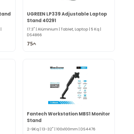
Stand
UGREEN LP339 Adjustable Laptop
Stand 40291
|
17.3" | Alüminium | Tablet, Laptop | 5 Kq |
DS4866
75
Fantech Workstation MBS1 Monitor
Stand
2-9Kq | 13-32" | 100x100mm | DS4476