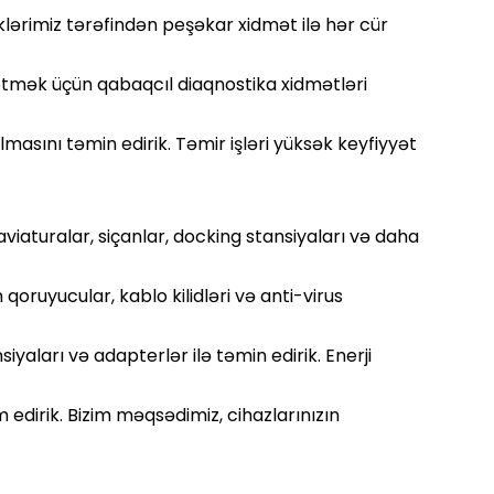
iklərimiz tərəfindən peşəkar xidmət ilə hər cür
tmək üçün qabaqcıl diaqnostika xidmətləri
masını təmin edirik. Təmir işləri yüksək keyfiyyət
viaturalar, siçanlar, docking stansiyaları və daha
qoruyucular, kablo kilidləri və anti-virus
siyaları və adapterlər ilə təmin edirik. Enerji
 edirik. Bizim məqsədimiz, cihazlarınızın