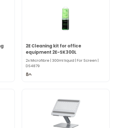
ng
2E Cleaning kit for office
equipment 2E-SK300L
2x Microfibre | 300ml liquid | For Screen |
DS4879
8