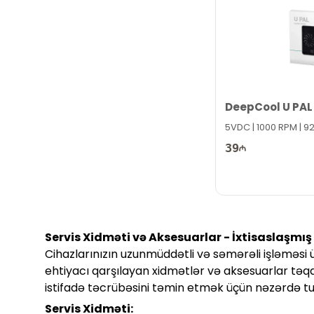
DeepCool U PAL
5VDC | 1000 RPM | 9
39
Servis Xidməti və Aksesuarlar - İxtisaslaşmı
Cihazlarınızın uzunmüddətli və səmərəli işləməsi ü
ehtiyacı qarşılayan xidmətlər və aksesuarlar təqd
istifadə təcrübəsini təmin etmək üçün nəzərdə tu
Servis Xidməti: