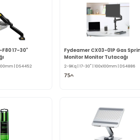
-F80 17-30"
Fydeamer CX03-01P Gas Spri
ğı
Monitor Monitor Tutacağı
0x100mm | DS4452
2-9Kq | 17-30" | 100x100mm | DS4886
75