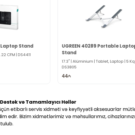
 Laptop Stand
UGREEN 40289 Portable Lapto
Stand
2.22 CFM | DS4411
17.3" | Alüminium | Tablet, Laptop | 5 Kq 
DS3805
44
ş Dəstək və Tamamlayıcı Həllər
çün etibarlı servis xidməti və keyfiyyətli aksesuarlar mütlə
im edir. Bizim xidmətlərimiz və məhsullarımız, cihazlarını
tulub.