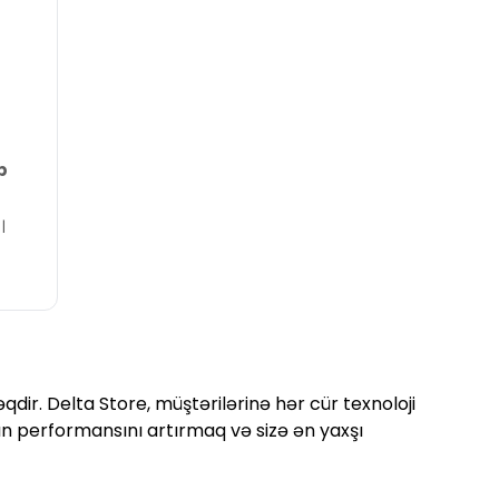
p
|
qdir. Delta Store, müştərilərinə hər cür texnoloji
zın performansını artırmaq və sizə ən yaxşı