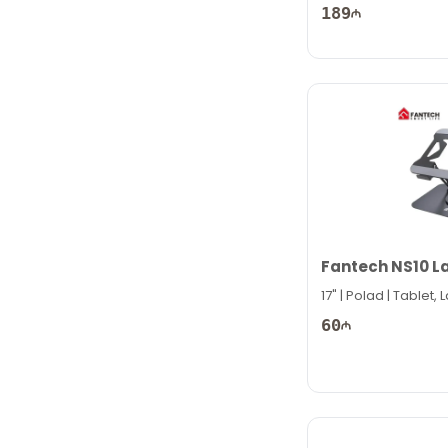
189
Fantech NS10 L
17" | Polad | Tablet, 
60