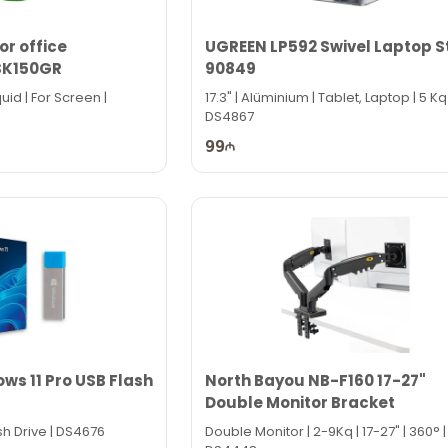
for office
UGREEN LP592 Swivel Laptop 
SK150GR
90849
quid | For Screen |
17.3" | Alüminium | Tablet, Laptop | 5 Kq 
DS4867
99
ws 11 Pro USB Flash
North Bayou NB-F160 17-27"
Double Monitor Bracket
sh Drive | DS4676
Double Monitor | 2-9Kq | 17-27" | 360° |