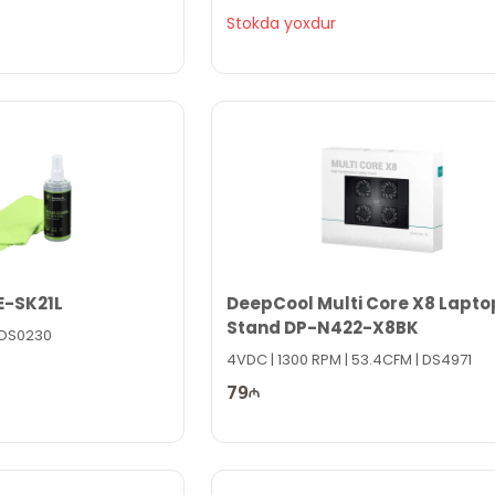
Stokda yoxdur
E-SK21L
DeepCool Multi Core X8 Lapto
Stand DP-N422-X8BK
| DS0230
4VDC | 1300 RPM | 53.4CFM | DS4971
79