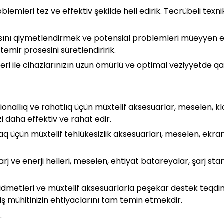
lemləri tez və effektiv şəkildə həll edirik. Təcrübəli texn
sını qiymətləndirmək və potensial problemləri müəyyən e
əmir prosesini sürətləndiririk.
ri ilə cihazlarınızın uzun ömürlü və optimal vəziyyətdə qal
onallıq və rahatlıq üçün müxtəlif aksesuarlar, məsələn, kla
i daha effektiv və rahat edir.
q üçün müxtəlif təhlükəsizlik aksesuarları, məsələn, ekran 
rj və enerji həlləri, məsələn, ehtiyat batareyalar, şarj stan
 xidmətləri və müxtəlif aksesuarlarla peşəkar dəstək təqdim
 mühitinizin ehtiyaclarını tam təmin etməkdir.
.