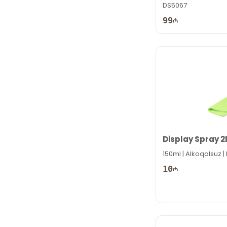
DS5067
99
Display Spray 2
150ml | Alkoqolsuz 
10