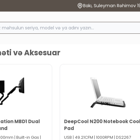
Bakı, Suleyman Rəhimov 1
məti və Aksesuar
ation MBD1 Dual
DeepCool N200 Notebook Coo
and
Pad
100mm | Built-in Gas |
USB | 49.21CFM | 1000RPM | DS2267