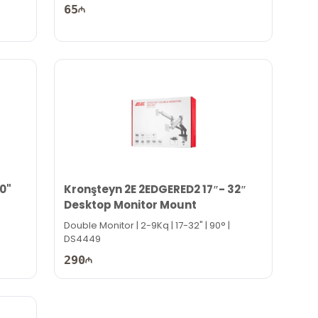
65
0"
Kronşteyn 2E 2EDGERED2 17″- 32″
Desktop Monitor Mount
Double Monitor | 2-9Kq | 17-32" | 90° |
DS4449
290