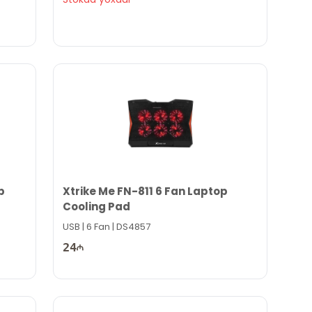
p
Xtrike Me FN-811 6 Fan Laptop
Cooling Pad
USB | 6 Fan | DS4857
24