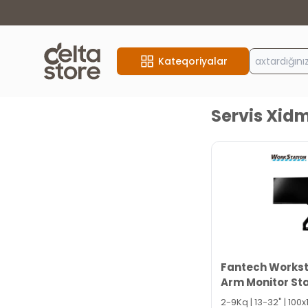
Kateqoriyalar
Servis Xid
Fantech Workst
Arm Monitor St
2-9Kq | 13-32" | 100x