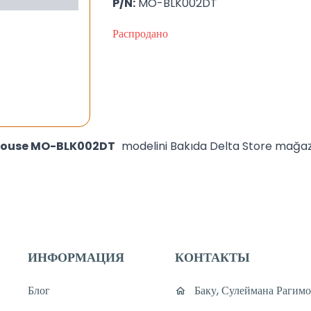
P/N:
MO-BLK002DT
Распродано
 Mouse MO-BLK002DT
modelini Bakıda Delta Store mağ
ИНФОРМАЦИЯ
КОНТАКТЫ
Блог
Баку, Сулеймана Рагимо