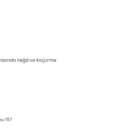
azasında nəğd və köçürmə
ва 197