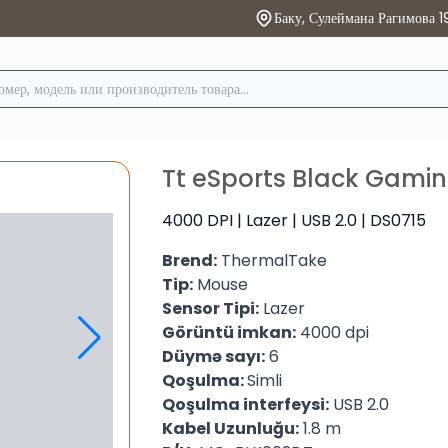
Баку, Сулеймана Рагимова 1
Tt eSports Black Gami
4000 DPI | Lazer | USB 2.0 | DS0715
Brend:
ThermalTake
Tip:
Mouse
Sensor Tipi:
Lazer
Görüntü imkan:
4000 dpi
Düymə sayı:
6
Qoşulma:
Simli
Qoşulma interfeysi:
USB 2.0
Kabel Uzunluğu:
1.8 m