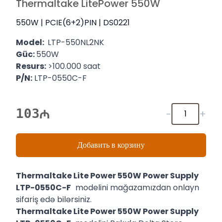
Thermaltake LitePower 550W
550W | PCIE(6+2)PIN | DS0221
Model:
LTP-550NL2NK
Güc:
550W
Resurs:
>100.000 saat
P/N:
LTP-0550C-F
103
-
+
Добавить в корзину
Thermaltake Lite Power 550W Power Supply
LTP-0550C-F
modelini mağazamızdan onlayn
sifariş edə bilərsiniz.
Thermaltake Lite Power 550W Power Supply