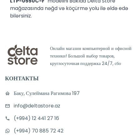
LTP-0550C-F
modelini Bakıda Delta Store
mağazasında nəğd və köçürmə yolu ilə əldə edə
bilərsiniz.
Онлайн магазин компьютерной и офисной
техники! Большой выбор товаров,
круглосуточная поддержка 24/7, сбо
КОНТАКТЫ
Баку, Сулеймана Рагимова 197
info@deltastore.az
(+994) 12 441 27 16
(+994) 70 885 72 42