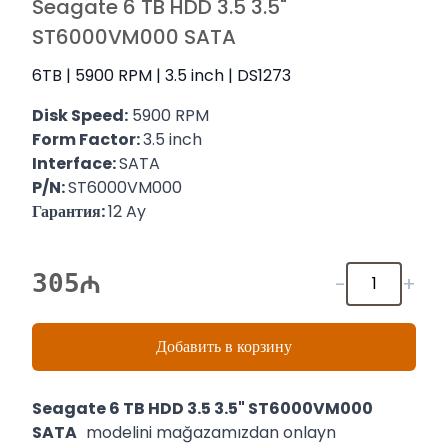
Seagate 6 TB HDD 3.5 3.5"
ST6000VM000 SATA
6TB | 5900 RPM | 3.5 inch | DS1273
Disk Speed:
5900 RPM
Form Factor:
3.5 inch
Interface:
SATA
P/N:
ST6000VM000
Гарантия:
12 Ay
305
-
+
Добавить в корзину
Seagate 6 TB HDD 3.5 3.5" ST6000VM000
SATA
modelini mağazamızdan onlayn