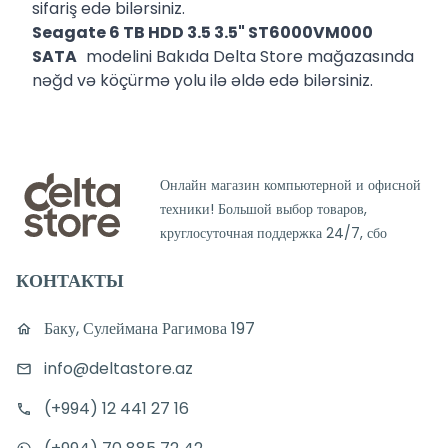
sifariş edə bilərsiniz.
Seagate 6 TB HDD 3.5 3.5" ST6000VM000
SATA
modelini Bakıda Delta Store mağazasında
nəğd və köçürmə yolu ilə əldə edə bilərsiniz.
Онлайн магазин компьютерной и офисной
техники! Большой выбор товаров,
круглосуточная поддержка 24/7, сбо
КОНТАКТЫ
Баку, Сулеймана Рагимова 197
info@deltastore.az
(+994) 12 441 27 16