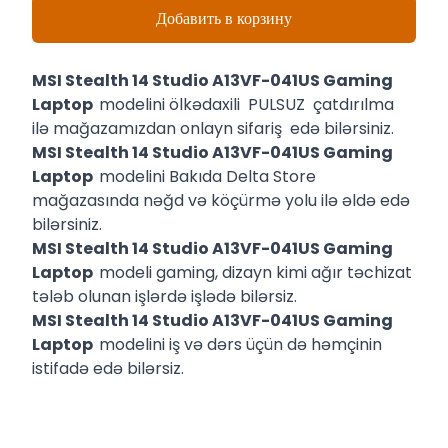
Добавить в корзину
MSI Stealth 14 Studio A13VF-041US Gaming
Laptop
modelini ölkədaxili PULSUZ çatdırılma
ilə mağazamızdan onlayn sifariş edə bilərsiniz.
MSI Stealth 14 Studio A13VF-041US Gaming
Laptop
modelini Bakıda Delta Store
mağazasında nəğd və köçürmə yolu ilə əldə edə
bilərsiniz.
MSI Stealth 14 Studio A13VF-041US Gaming
Laptop
modeli gaming, dizayn kimi ağır təchizat
tələb olunan işlərdə işlədə bilərsiz.
MSI Stealth 14 Studio A13VF-041US Gaming
Laptop
modelini iş və dərs üçün də həmçinin
istifadə edə bilərsiz.