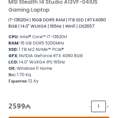
MSI Stealth 14 Studio A13VF-041US
Gaming Laptop
i7-13620H | 16GB DDR5 RAM | 1TB SSD | RTX4060
8GB | 14.0" WUXGA | 165Hz | Win11 | DS2657
CPU:
Intel® Core™ i7-13620H
RAM:
16 GB DDR5 5200MHz
SSD:
1 TB M.2 NVMe™ PCIe®
GFX:
NVIDIA GeForce RTX 4060 8GB
LCD:
14.0" WUXGA IPS 165Hz
OS:
Windows 11 Home
Вес:
1.70 Kq
Гарантия:
12 Ay
2599
-
+