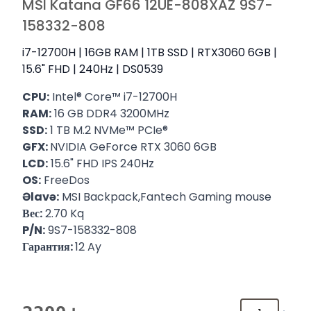
MSI Katana GF66 12UE-808XAZ 9S7-
158332-808
i7-12700H | 16GB RAM | 1TB SSD | RTX3060 6GB |
15.6" FHD | 240Hz | DS0539
CPU:
Intel® Core™ i7-12700H
RAM:
16 GB DDR4 3200MHz
SSD:
1 TB M.2 NVMe™ PCIe®
GFX:
NVIDIA GeForce RTX 3060 6GB
LCD:
15.6" FHD IPS 240Hz
OS:
FreeDos
Əlavə:
MSI Backpack,Fantech Gaming mouse
Вес:
2.70 Kq
P/N:
9S7-158332-808
Гарантия:
12 Ay