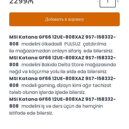
2299
-
+
Добавить в корзину
MSI Katana GF66 12UE-808XAZ 9S7-158332-
808
modelini ölkədaxili PULSUZ çatdırılma
ilə mağazamızdan onlayn sifariş edə bilərsiniz.
MSI Katana GF66 12UE-808XAZ 9S7-158332-
808
modelini Bakıda Delta Store mağazasında
nəğd və köçürmə yolu ilə əldə edə bilərsiniz.
MSI Katana GF66 12UE-808XAZ 9S7-158332-
808
modeli gaming, dizayn kimi ağır təchizat
tələb olunan işlərdə işlədə bilərsiz.
MSI Katana GF66 12UE-808XAZ 9S7-158332-
808
modelini iş və dərs üçün də həmçinin
istifadə edə bilərsiz.