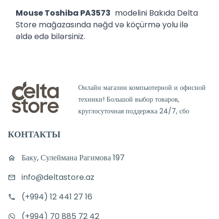
Mouse Toshiba PA3573
modelini Bakıda Delta
Store mağazasında nəğd və köçürmə yolu ilə
əldə edə bilərsiniz.
Онлайн магазин компьютерной и офисной
техники! Большой выбор товаров,
круглосуточная поддержка 24/7, сбо
КОНТАКТЫ
Баку, Сулеймана Рагимова 197
info@deltastore.az
(+994) 12 441 27 16
(+994) 70 885 72 42