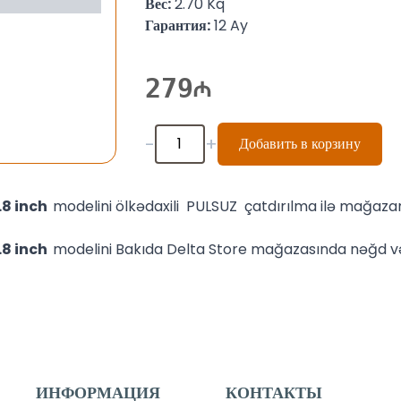
Вес:
2.70 Kq
Гарантия:
12 Ay
279
-
+
Добавить в корзину
.8 inch
modelini ölkədaxili PULSUZ çatdırılma ilə mağaza
.8 inch
modelini Bakıda Delta Store mağazasında nəğd və
ИНФОРМАЦИЯ
КОНТАКТЫ