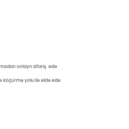
mızdan onlayn sifariş edə
 köçürmə yolu ilə əldə edə