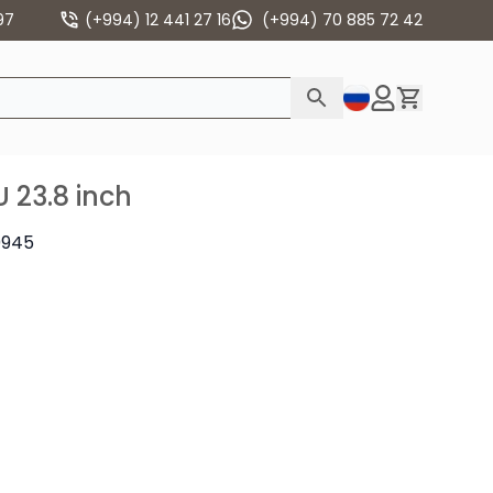
97
(+994) 12 441 27 16
(+994) 70 885 72 42
 23.8 inch
S0945