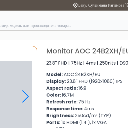
Баку, Сулеймана Рагимова 1
Monitor AOC 24B2XH/EU
23.8'' FHD | 75Hz | 4ms | 250nits | D
Model:
AOC 24B2XH/EU
Display
:
23.8'' FHD (1920x1080) IPS
Aspect ratio:
16:9
Color:
16.7M
Refresh rate:
75 Hz
Response time:
4ms
Brightness:
250cd/m² (TYP)
Ports:
1x HDMI (1.4 ), 1x VGA