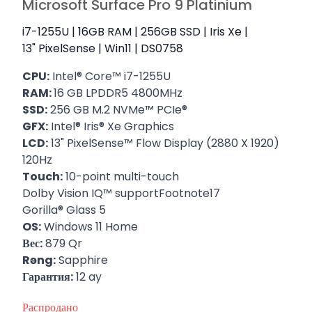
Microsoft Surface Pro 9 Platinium
i7-1255U | 16GB RAM | 256GB SSD | Iris Xe |
13" PixelSense | Win11 | DS0758
CPU:
Intel® Core™ i7-1255U
RAM:
16 GB LPDDR5 4800MHz
SSD:
256 GB M.2 NVMe™ PCIe®
GFX:
Intel® Iris® Xe Graphics
LCD:
13" PixelSense™ Flow Display (2880 X 1920)
120Hz
Touch:
10-point multi-touch
Dolby Vision IQ™ supportFootnote17
Gorilla® Glass 5
OS:
Windows 11 Home
Вес:
879 Qr
Rəng:
Sapphire
Гарантия:
12 ay
Распродано