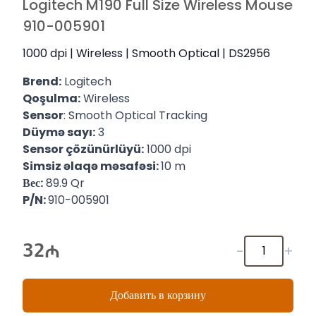
Logitech M190 Full Size Wireless Mouse
910-005901
1000 dpi | Wireless | Smooth Optical | DS2956
Brend:
Logitech
Qoşulma:
Wireless
Sensor
: Smooth Optical Tracking
Düymə sayı:
3
Sensor çözünürlüyü:
1000 dpi
Simsiz əlaqə məsafəsi:
10 m
Вес:
89.9 Qr
P/N:
910-005901
32
-
+
Добавить в корзину