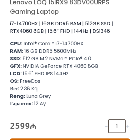
Lenovo LOQ 15IRX9 83DV00URPS
Gaming Laptop
i7-14700HX | 16GB DDR5 RAM | 512GB SSD |
RTX4060 8GB | 15.6″ FHD | 144Hz | DS1346
CPU:
Intel® Core™ i7-14700HX
RAM:
16 GB DDR5 5600MHz
SSD:
512 GB M.2 NVMe™ PCIe® 4.0
GFX:
NVIDIA GeForce RTX 4060 8GB
LCD:
15.6" FHD IPS 144Hz
OS:
FreeDos
Вес:
2.38 Kq
Rəng:
Luna Grey
Гарантия:
12 Ay
2599
-
+