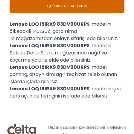
Добавить в корзину
Lenovo LOQ 15IRX9 83DV00URPS
modelini
ölkədaxili PULSUZ çatdırılma
ilə mağazamızdan onlayn sifariş edə bilərsiniz.
Lenovo LOQ 15IRX9 83DV00URPS
modelini
Bakıda Delta Store mağazasında nəğd və
köçürmə yolu ilə əldə edə bilərsiniz.
Lenovo LOQ 15IRX9 83DV00URPS
modeli
gaming, dizayn kimi ağır təchizat tələb olunan
işlərdə işlədə bilərsiz.
Lenovo LOQ 15IRX9 83DV00URPS
modelini iş və
dərs üçün də həmçinin istifadə edə bilərsiz.
Онлайн магазин компьютерной и офисной