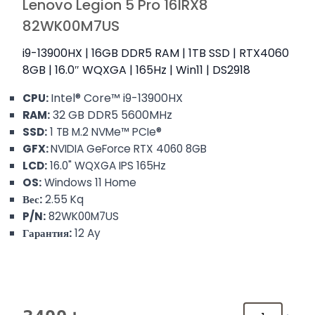
Lenovo Legion 5 Pro 16IRX8
82WK00M7US
i9-13900HX | 16GB DDR5 RAM | 1TB SSD | RTX4060
8GB | 16.0″ WQXGA | 165Hz | Win11 | DS2918
Intel® Core™ i9-13900HX
CPU:
32 GB DDR5 5600MHz
RAM:
SSD:
1 TB M.2 NVMe™ PCIe®
GFX:
NVIDIA GeForce RTX 4060 8GB
LCD:
16.0" WQXGA
IPS 165Hz
OS:
Windows 11 Home
Вес:
2.55 Kq
P/N:
82WK00M7US
Гарантия:
12 Ay