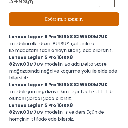
3499
-
+
Добавить в корзину
Lenovo Legion 5 Pro 16IRX8 82WK00M7US
modelini ölkədaxili PULSUZ çatdırılma
ilə mağazamızdan onlayn sifariş edə bilərsiniz.
Lenovo Legion 5 Pro 16IRX8
82WK00M7US
modelini Bakıda Delta Store
mağazasında nəğd və köçürmə yolu ilə əldə edə
bilərsiniz.
Lenovo Legion 5 Pro 16IRX8 82WK00M7US
modeli gaming, dizayn kimi ağır təchizat tələb
olunan işlərdə işlədə bilərsiz.
Lenovo Legion 5 Pro 16IRX8
82WK00M7US
modelini iş və dərs üçün də
həmçinin istifadə edə bilərsiz.