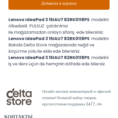
Добавить в корзину
Lenovo IdeaPad 3 15IAU7 82RK0118PS
modelini
ölkədaxili PULSUZ çatdırılma
ilə mağazamızdan onlayn sifariş edə bilərsiniz.
Lenovo IdeaPad 3 15IAU7 82RK0118PS
modelini
Bakıda Delta Store mağazasında nəğd və
köçürmə yolu ilə əldə edə bilərsiniz.
Lenovo IdeaPad 3 15IAU7 82RK0118PS
modelini
iş və dərs üçün də həmçinin istifadə edə bilərsiz.
Онлайн магазин компьютерной и офисной
техники! Большой выбор товаров,
круглосуточная поддержка 24/7, сбо
КОНТАКТЫ