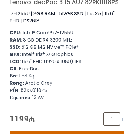
Lenovo IdeaPad 3 15IAU7 82RK0118PS
i7-1255U | 8GB RAM | 512GB SSD | Iris Xe | 15.6"
FHD | DS2618
CPU:
Intel® Core™ i7-1255U
RAM:
8 GB DDR4 3200 MHz
SSD:
512 GB M.2 NVMe™ PCIe®
GFX:
Intel® Iris® Xᵉ Graphics
LCD:
15.6" FHD (1920 x 1080) IPS
OS:
FreeDos
Вес:
1.63 Kq
Rəng:
Arctic Grey
P/N:
82RK0118PS
Гарантия:
12 Ay
1199
-
+