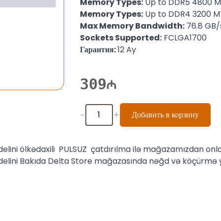
Memory Types:
Up to DDR5 4800 M
Memory Types:
Up to DDR4 3200 M
Max Memory Bandwidth:
76.8 GB/
Sockets Supported:
FCLGA1700
Гарантия:
12 Ay
309
-
+
Добавить в корзину
elini ölkədaxili PULSUZ çatdırılma ilə mağazamızdan onlayn
elini Bakıda Delta Store mağazasında nəğd və köçürmə yolu