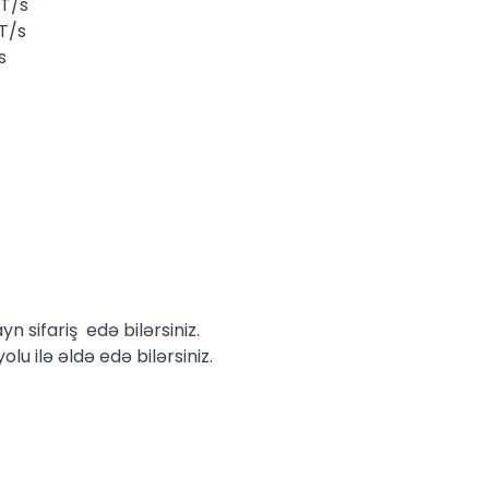
T/s
T/s
s
 sifariş edə bilərsiniz.
 ilə əldə edə bilərsiniz.