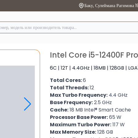
Баку, Сулеймана Рагимова 1
Intel Core i5-12400F Pr
6C | 12T | 4.4GHz | 18MB | 128GB | LG
Total Cores:
6
Total Threads:
12
Max Turbo Frequency:
4.4 GHz
Base Frequency:
2.5 GHz
Cache:
18 MB Intel® Smart Cache
Processor Base Power:
65 W
Maximum Turbo Power:
117 W
Max Memory Size:
128 GB