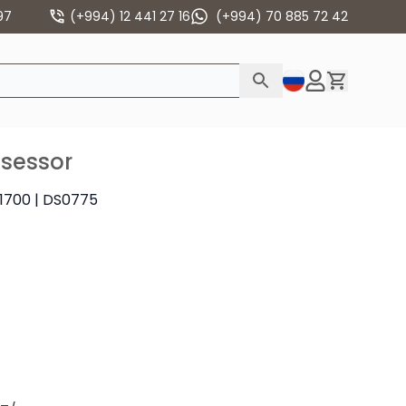
97
(+994) 12 441 27 16
(+994) 70 885 72 42
osessor
A1700 | DS0775