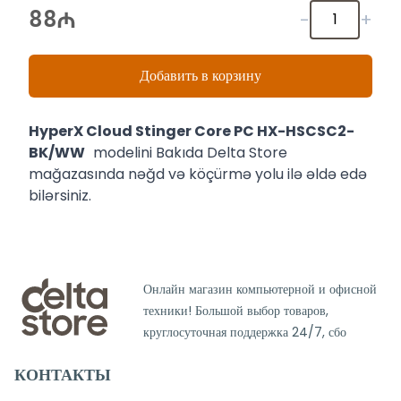
88
-
+
Добавить в корзину
HyperX Cloud Stinger Core PC HX-HSCSC2-
BK/WW
modelini Bakıda Delta Store
mağazasında nəğd və köçürmə yolu ilə əldə edə
bilərsiniz.
Онлайн магазин компьютерной и офисной
техники! Большой выбор товаров,
круглосуточная поддержка 24/7, сбо
КОНТАКТЫ