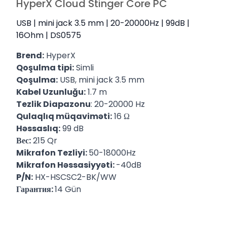
HyperX Cloud Stinger Core PC
USB | mini jack 3.5 mm | 20-20000Hz | 99dB |
16Ohm | DS0575
Brend:
HyperX
Qoşulma tipi:
Simli
Qoşulma:
USB, mini jack 3.5 mm
Kabel Uzunluğu:
1.7 m
Tezlik Diapazonu
: 20-20000 Hz
Qulaqlıq müqaviməti:
16 Ω
Həssaslıq:
99 dB
Вес:
215 Qr
Mikrafon Tezliyi:
50-18000Hz
Mikrafon Həssasiyyəti:
-40dB
P/N:
HX-HSCSC2-BK/WW
Гарантия:
14 Gün