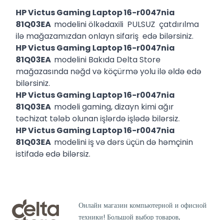
HP Victus Gaming Laptop 16-r0047nia
81Q03EA
modelini ölkədaxili PULSUZ çatdırılma
ilə mağazamızdan onlayn sifariş edə bilərsiniz.
HP Victus Gaming Laptop 16-r0047nia
81Q03EA
modelini Bakıda Delta Store
mağazasında nəğd və köçürmə yolu ilə əldə edə
bilərsiniz.
HP Victus Gaming Laptop 16-r0047nia
81Q03EA
modeli gaming, dizayn kimi ağır
təchizat tələb olunan işlərdə işlədə bilərsiz.
HP Victus Gaming Laptop 16-r0047nia
81Q03EA
modelini iş və dərs üçün də həmçinin
istifadə edə bilərsiz.
Онлайн магазин компьютерной и офисной
техники! Большой выбор товаров,