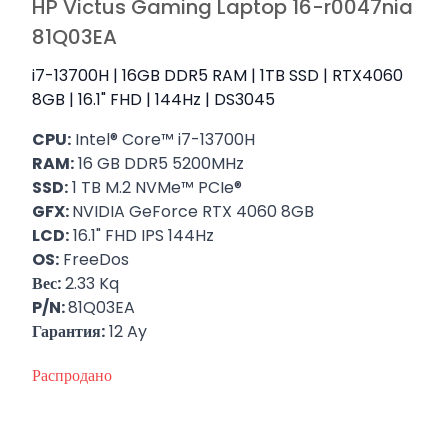
HP Victus Gaming Laptop 16-r0047nia
81Q03EA
i7-13700H | 16GB DDR5 RAM | 1TB SSD | RTX4060
8GB | 16.1" FHD | 144Hz | DS3045
CPU:
Intel® Core™ i7-13700H
RAM:
16 GB DDR5 5200MHz
SSD:
1 TB M.2 NVMe™ PCIe®
GFX:
NVIDIA GeForce RTX 4060 8GB
LCD:
16.1" FHD IPS 144Hz
OS:
FreeDos
Вес:
2.33 Kq
P/N:
81Q03EA
Гарантия:
12 Ay
Распродано