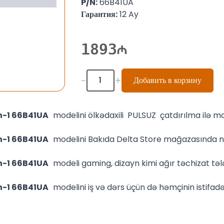
P/N:
66B41UA
Гарантия:
12 Ay
1893
-
+
Добавить в корзину
in-1 66B41UA
modelini ölkədaxili PULSUZ çatdırılma ilə
in-1 66B41UA
modelini Bakıda Delta Store mağazasında n
in-1 66B41UA
modeli gaming, dizayn kimi ağır təchizat təl
in-1 66B41UA
modelini iş və dərs üçün də həmçinin istifadə 