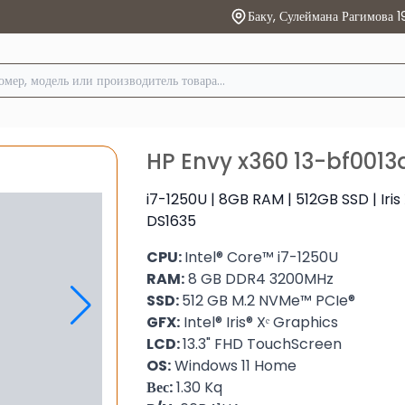
Баку, Сулеймана Рагимова 1
HP Envy x360 13-bf0013
i7-1250U | 8GB RAM | 512GB SSD | Iris X
DS1635
CPU:
Intel® Core™ i7-1250U
RAM:
8 GB DDR4 3200MHz
SSD:
512 GB M.2 NVMe™ PCIe®
GFX:
‎Intel® Iris® Xᵉ Graphics
LCD:
13.3" FHD TouchScreen
OS:
Windows 11 Home
Вес:
1.30 Kq