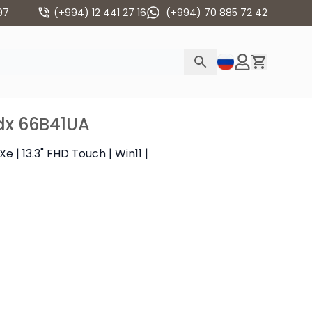
97
(+994) 12 441 27 16
(+994) 70 885 72 42
dx 66B41UA
e | 13.3" FHD Touch | Win11 |