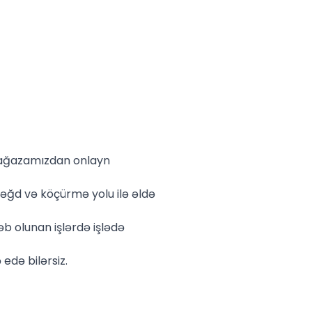
 mağazamızdan onlayn
əğd və köçürmə yolu ilə əldə
əb olunan işlərdə işlədə
edə bilərsiz.