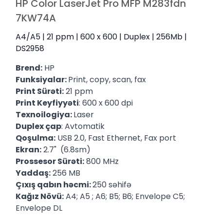
HP Color LaserJet Pro MFP M283fdn
7KW74A
A4/A5 | 21 ppm | 600 x 600 | Duplex | 256Mb |
DS2958
Brend:
HP
Funksiyalar:
Print, copy, scan, fax
Print Sürəti:
21 ppm
Print Keyfiyyəti
: 600 x 600 dpi
Texnoilogiya:
Laser
Duplex çap
: Avtomatik
Qoşulma:
USB 2.0, Fast Ethernet, Fax port
Ekran:
2.7" (6.8sm)
Prossesor Sürəti:
800 MHz
Yaddaş:
256 MB
Çıxış qabın həcmi:
250 səhifə
Kağız Növü:
A4; A5 ; A6; B5; B6; Envelope C5;
Envelope DL