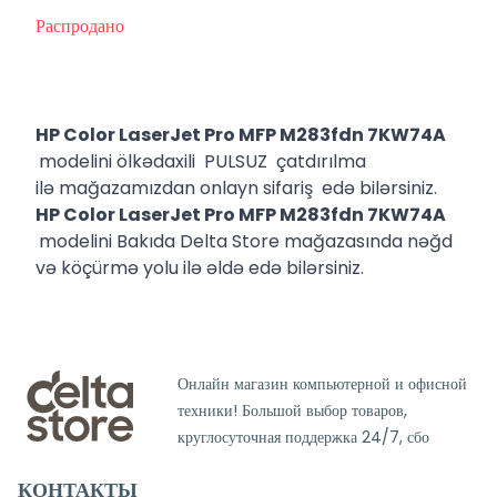
Распродано
HP Color LaserJet Pro MFP M283fdn 7KW74A
modelini ölkədaxili PULSUZ çatdırılma
ilə mağazamızdan onlayn sifariş edə bilərsiniz.
HP Color LaserJet Pro MFP M283fdn 7KW74A
modelini Bakıda Delta Store mağazasında nəğd
və köçürmə yolu ilə əldə edə bilərsiniz.
Онлайн магазин компьютерной и офисной
техники! Большой выбор товаров,
круглосуточная поддержка 24/7, сбо
КОНТАКТЫ