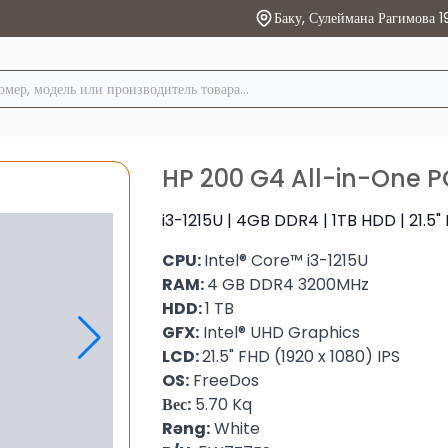
Баку, Сулеймана Рагимова 1
HP 200 G4 All-in-One 
i3-1215U | 4GB DDR4 | 1TB HDD | 21.5
CPU:
Intel® Core™ i3-1215U
RAM:
4 GB DDR4 3200MHz
HDD:
1 TB
GFX:
Intel® UHD Graphics
LCD:
21.5" FHD (1920 x 1080) IPS
OS:
FreeDos
Вес:
5.70 Kq
Rəng:
White