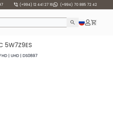
97
(+994) 12 441 27 16
(+994) 70 885 72 42
PC 5W7Z9ES
" FHD | UHD | DS0897