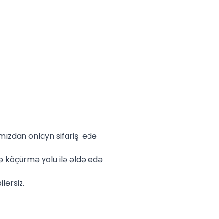
mızdan onlayn sifariş edə
 köçürmə yolu ilə əldə edə
lərsiz.