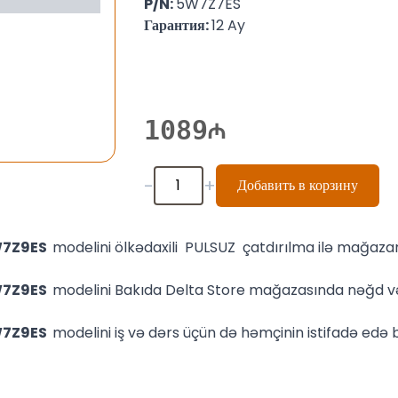
P/N:
5W7Z7ES
Гарантия:
12 Ay
1089
-
+
Добавить в корзину
5W7Z9ES
modelini ölkədaxili PULSUZ çatdırılma ilə mağaza
5W7Z9ES
modelini Bakıda Delta Store mağazasında nəğd və
5W7Z9ES
modelini iş və dərs üçün də həmçinin istifadə edə bi