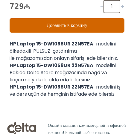
729
-
+
Добавить в корзину
HP Laptop 15-DW1058UR 22N57EA
modelini
ölkədaxili PULSUZ çatdırılma
ilə mağazamızdan onlayn sifariş edə bilərsiniz.
HP Laptop 15-DW1058UR 22N57EA
modelini
Bakıda Delta Store mağazasında nəğd və
köçürmə yolu ilə əldə edə bilərsiniz.
HP Laptop 15-DW1058UR 22N57EA
modelini iş
və dərs üçün də həmçinin istifadə edə bilərsiz.
Онлайн магазин компьютерной и офисной
техники! Большой выбор товаров,