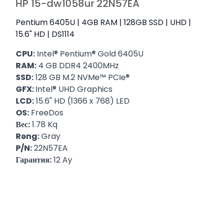
HP 15-dw1058ur 22N57EA
Pentium 6405U | 4GB RAM | 128GB SSD | UHD |
15.6" HD | DS1114
CPU:
Intel® Pentium® Gold 6405U
RAM:
4 GB DDR4 2400MHz
SSD:
128 GB M.2 NVMe™ PCIe®
GFX:
Intel® UHD Graphics
LCD:
15.6" HD (1366 x 768) LED
OS:
FreeDos
Вес:
1.78 Kq
Rəng:
Gray
P/N:
22N57EA
Гарантия:
12 Ay