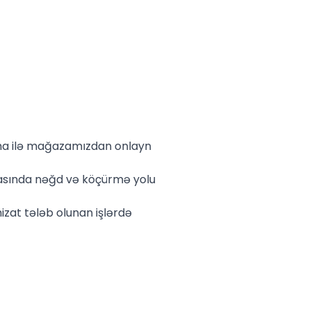
lma ilə mağazamızdan onlayn
asında nəğd və köçürmə yolu
izat tələb olunan işlərdə