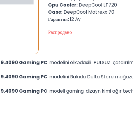
Cpu Cooler:
DeepCool LT720
Case:
DeepCool Matrexx 70
Гарантия:
12 Ay
Распродано
-i9.4090 Gaming PC
modelini ölkədaxili PULSUZ çatdırı
-i9.4090 Gaming PC
modelini Bakıda Delta Store mağaz
-i9.4090 Gaming PC
modeli gaming, dizayn kimi ağır təch