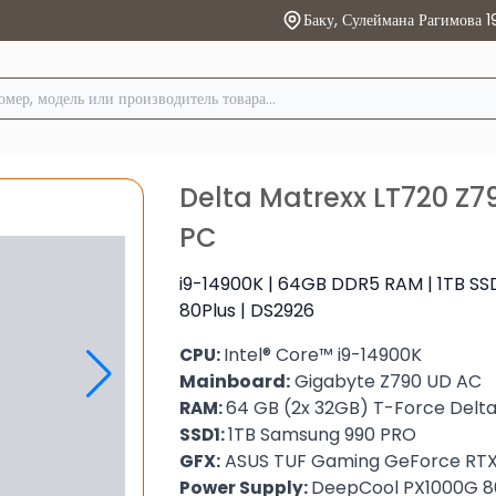
Баку, Сулеймана Рагимова 1
Delta Matrexx LT720 Z
PC
i9-14900K | 64GB DDR5 RAM | 1TB SS
80Plus | DS2926
Intel® Core™ i9-14900K
CPU:
Mainboard:
Gigabyte Z790 UD AC
64 GB (2x 32GB) T-Force Del
RAM:
1TB Samsung 990 PRO
SSD1:
ASUS TUF Gaming GeForce RT
GFX:
DeepCool PX1000G 80
Power Supply: