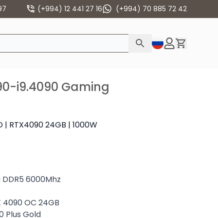
97
(+994) 12 441 27 16
(+994) 70 885 72 42
790-i9.4090 Gaming
D | RTX4090 24GB | 1000W
ta DDR5 6000Mhz
X 4090 OC 24GB
 Plus Gold