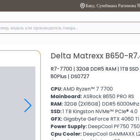
Баку, Сулеймана Рагимова 1
Delta Matrexx B650-R7
R7-7700 | 32GB DDR5 RAM | 1TB SSD 
80Plus | DS0727
AMD Ryzen™ 7 7700
CPU:
Mainboard:
ASRock B650 PRO RS
32GB (2X16GB) DDR5 6000Mhz
RAM:
1 TB Kingston NVMe™ PCIe® 4.0
SSD:
Gigabyte GeForce RTX 4060 Ti
GFX:
DeepCool PF750 750
Power Supply:
Cpu Cooler:
DeepCool GAMMAXX L2