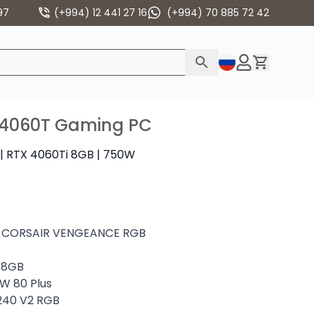
97
(+994) 12 441 27 16
(+994) 70 885 72 42
.4060T Gaming PC
| RTX 4060Ti 8GB | 750W
 CORSAIR VENGEANCE RGB
 8GB
W 80 Plus
40 V2 RGB