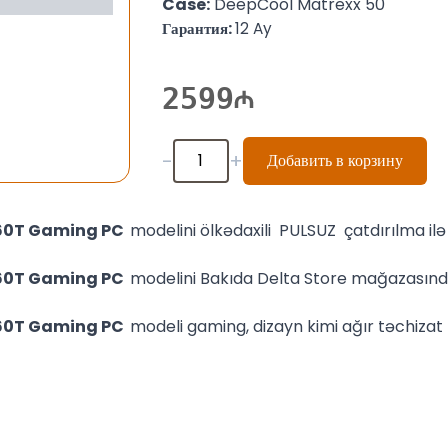
Case:
DeepCool Matrexx 50
Гарантия:
12 Ay
2599
-
+
Добавить в корзину
060T Gaming PC
modelini ölkədaxili PULSUZ çatdırılma 
060T Gaming PC
modelini Bakıda Delta Store mağazasınd
060T Gaming PC
modeli gaming, dizayn kimi ağır təchizat 