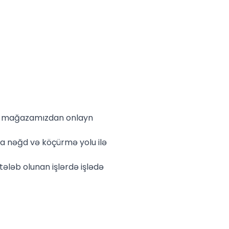
ilə mağazamızdan onlayn
a nəğd və köçürmə yolu ilə
tələb olunan işlərdə işlədə