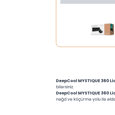
DeepCool MYSTIQUE 360 L
bilərsiniz.
DeepCool MYSTIQUE 360 L
nəğd və köçürmə yolu ilə əldə 