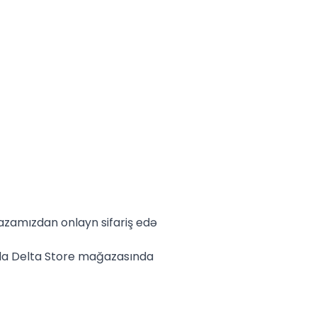
zamızdan onlayn sifariş edə
da Delta Store mağazasında