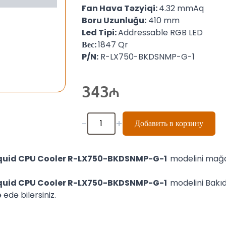
Fan Hava Təzyiqi:
4.32 mmAq
Boru Uzunluğu:
410 mm
Led Tipi:
Addressable RGB LED
Вес:
1847 Qr
P/N:
R-LX750-BKDSNMP-G-1
343
-
+
Добавить в корзину
iquid CPU Cooler R-LX750-BKDSNMP-G-1
modelini mağa
iquid CPU Cooler R-LX750-BKDSNMP-G-1
modelini Bakı
edə bilərsiniz.