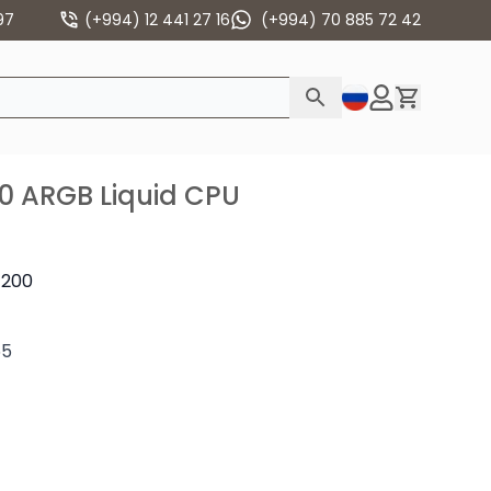
97
(+994) 12 441 27 16
(+994) 70 885 72 42
0 ARGB Liquid CPU
1200
55