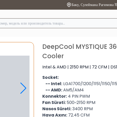
Баку, Сулеймана Рагимова 1
DeepCool MYSTIQUE 36
Cooler
Intel & AMD | 2150 RPM | 72 CFM | DS
Socket:
-- Intel:
LGA1700/1200/1151/1150/11
-- AMD:
AM5/AM4
Konnektor:
4 PIN PWM
Fan Sürəti:
500~2150 RPM
Nasos Sürəti:
3400 RPM
Hava Axını:
72.45 CFM