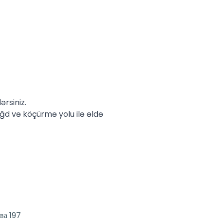
rsiniz.
d və köçürmə yolu ilə əldə
ва 197