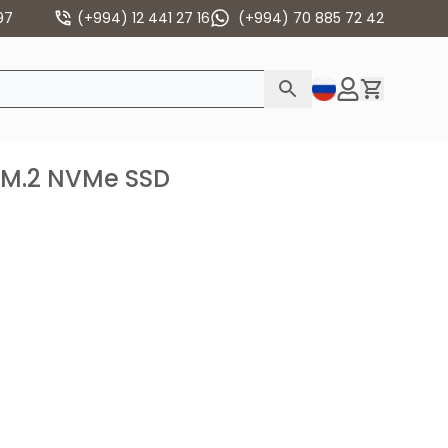
97
(+994) 12 441 27 16
(+994) 70 885 72 42
 M.2 NVMe SSD
7