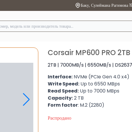
Баку, Сулеймана Рагимова 1
Corsair MP600 PRO 2TB
2TB | 7000MB/s | 6550MB/s | DS263
Interface:
NVMe (PCIe Gen 4.0 x4)
Write Speed:
Up to 6550 MBps
Read Speed:
Up to 7000 MBps
Capacity:
2 TB
Form factor
: M.2 (2280)
Распродано