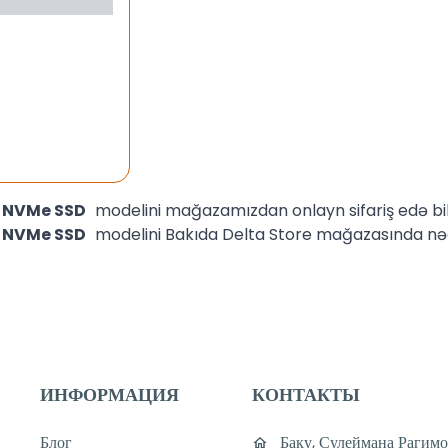
2 NVMe SSD
modelini mağazamızdan onlayn sifariş edə bilə
2 NVMe SSD
modelini Bakıda Delta Store mağazasında nəğ
ИНФОРМАЦИЯ
КОНТАКТЫ
Блог
Баку, Сулеймана Рагимо