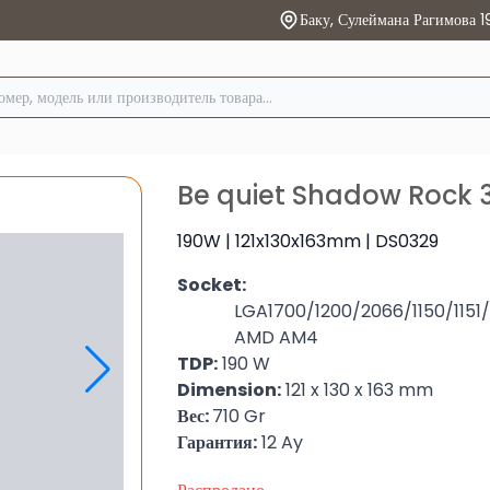
Баку, Сулеймана Рагимова 1
Be quiet Shadow Rock 
190W | 121x130x163mm | DS0329
Socket:
LGA1700/1200/2066/1150/1151/1
AMD AM4
TDP:
190 W
Dimension:
121 x 130 x 163 mm
Вес:
710 Gr
Гарантия:
12 Ay