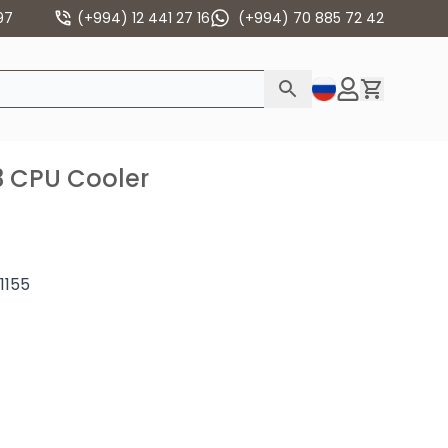
97
(+994) 12 441 27 16
(+994) 70 885 72 42
3 CPU Cooler
155