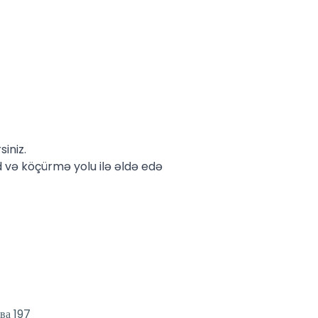
iniz.
və köçürmə yolu ilə əldə edə
ва 197