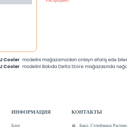
Распродано
PU Cooler
modelini mağazamızdan onlayn sifariş edə bilərs
PU Cooler
modelini Bakıda Delta Store mağazasında nəğd 
ИНФОРМАЦИЯ
КОНТАКТЫ
Блог
Баку, Сулеймана Рагимо