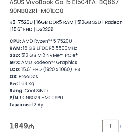
ASUS VivoBook Go 15 E1504FA-BQ867
90NB0ZR1-M01EC0
R5-7520U | 16GB DDR5 RAM | 512GB SSD | Radeon
| 15.6" FHD | DS2208
CPU:
AMD Ryzen™ 5 7520U
RAM:
16 GB LPDDR5 5500MHz
SSD:
512 GB M.2 NVMe™ PCIe®
GFX:
AMD Radeon™ Graphics
LCD:
15.6" FHD (1920 x 1080) IPS
OS:
FreeDos
Вес:
1.63 Kq
Rəng:
Cool Silver
P/N:
90NB0ZR1-M00FP0
Гарантия:
12 Ay
1049
-
+