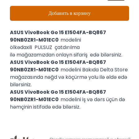
Добавить в корзину
ASUS VivoBook Go 15 E1504FA-BQ867
90NB0ZR1-M01EC0
modelini
ölkədaxili PULSUZ çatdırılma
ilə mağazamızdan onlayn sifariş edə bilərsiniz.
ASUS VivoBook Go 15 E1504FA-BQ867
90NB0ZR1-M01EC0
modelini Bakıda Delta Store
mağazasında nəğd və köçürmə yolu ilə əldə edə
bilərsiniz.
ASUS VivoBook Go 15 E1504FA-BQ867
90NB0ZR1-M01EC0
modelini iş və dərs üçün də
həmçinin istifadə edə bilərsiz.