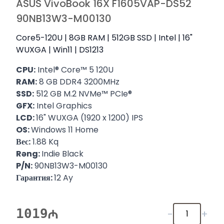
ASUS VivoBook 16X F1605VAP-DS52
90NB13W3-M00130
Core5-120U | 8GB RAM | 512GB SSD | Intel | 16"
WUXGA | Win11 | DS1213
CPU:
Intel® Core™ 5 120U
RAM:
8 GB DDR4 3200MHz
SSD:
512 GB M.2 NVMe™ PCIe®
GFX:
Intel Graphics
LCD:
16" WUXGA (1920 x 1200) IPS
OS:
Windows 11 Home
Вес:
1.88 Kq
Rəng:
Indie Black
P/N:
90NB13W3-M00130
Гарантия:
12 Ay
1019
-
+