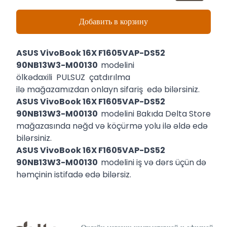
Добавить в корзину
ASUS VivoBook 16X F1605VAP-DS52
90NB13W3-M00130
modelini
ölkədaxili PULSUZ çatdırılma
ilə mağazamızdan onlayn sifariş edə bilərsiniz.
ASUS VivoBook 16X F1605VAP-DS52
90NB13W3-M00130
modelini Bakıda Delta Store
mağazasında nəğd və köçürmə yolu ilə əldə edə
bilərsiniz.
ASUS VivoBook 16X F1605VAP-DS52
90NB13W3-M00130
modelini iş və dərs üçün də
həmçinin istifadə edə bilərsiz.