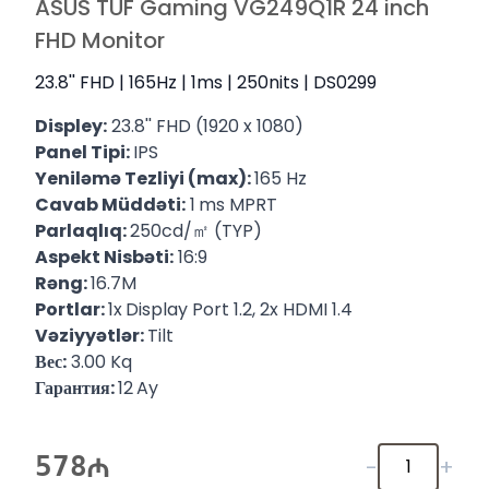
ASUS TUF Gaming VG249Q1R 24 inch
FHD Monitor
23.8'' FHD | 165Hz | 1ms | 250nits | DS0299
Displey
:
23.8'' FHD (1920 x 1080)
Panel Tipi:
IPS
Yeniləmə Tezliyi (max):
165 Hz
Cavab Müddəti:
1
ms MPRT
Parlaqlıq:
250cd/㎡ (TYP)
Aspekt Nisbəti:
16:9
Rəng:
16.7M
Portlar:
1x
Display Port 1.2, 2x HDMI 1.4
Vəziyyətlər:
Tilt
Вес:
3.00 Kq
Гарантия:
12
Ay
578
-
+