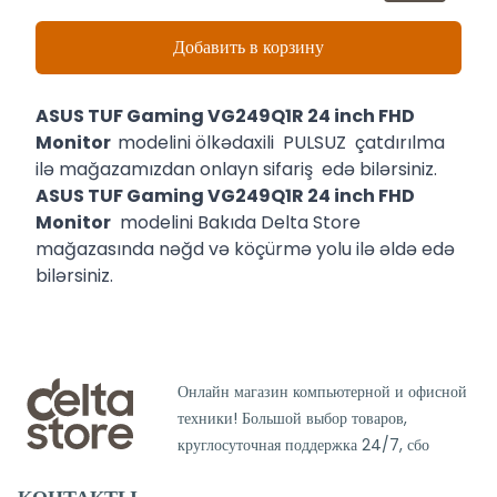
Добавить в корзину
ASUS TUF Gaming VG249Q1R 24 inch FHD
Monitor
modelini ölkədaxili PULSUZ çatdırılma
ilə mağazamızdan onlayn sifariş edə bilərsiniz.
ASUS TUF Gaming VG249Q1R 24 inch FHD
Monitor
modelini Bakıda Delta Store
mağazasında nəğd və köçürmə yolu ilə əldə edə
bilərsiniz.
Онлайн магазин компьютерной и офисной
техники! Большой выбор товаров,
круглосуточная поддержка 24/7, сбо