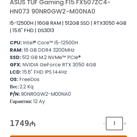
ASUS TUF Gaming F15 FX507ZC4-
HN073 90NR0GW2-M00NA0
i5-12500H | 16GB RAM | 512GB SSD | RTX3050 4GB
| 15.6" FHD | DS3013
CPU:
Intel® Core™ i5-12500H
RAM:
16 GB DDR4 3200MHz
SSD:
512 GB M.2 NVMe™ PCIe®
GFX:
NVIDIA GeForce RTX 3050 4GB
LCD:
15.6" FHD IPS 144Hz
OS:
FreeDos
Вес:
2.2 Kq
P/N:
90NR0GW2-M00NA0
Гарантия:
12 Ay
1749
-
+