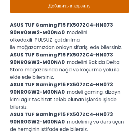
Добавить в корзину
ASUS TUF Gaming F15 FX507ZC4-HN073
90NR0GW2-M00NA0
modelini
ölkədaxili PULSUZ çatdırılma
ilə mağazamızdan onlayn sifariş edə bilərsiniz.
ASUS TUF Gaming F15 FX507ZC4-HN073
90NR0GW2-M00NA0
modelini Bakıda Delta
Store mağazasında nəğd və köçürmə yolu ilə
əldə edə bilərsiniz.
ASUS TUF Gaming F15 FX507ZC4-HN073
90NR0GW2-M00NA0
modeli gaming, dizayn
kimi ağır təchizat tələb olunan işlərdə işlədə
bilərsiz.
ASUS TUF Gaming F15 FX507ZC4-HN073
90NR0GW2-M00NA0
modelini iş və dərs üçün
də həmçinin istifadə edə bilərsiz.