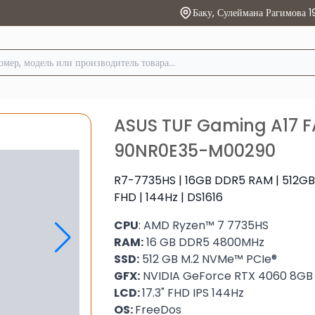
Баку, Сулеймана Рагимова 1
ASUS TUF Gaming A17 
90NR0E35-M00290
R7-7735HS | 16GB DDR5 RAM | 512GB 
FHD | 144Hz | DS1616
CPU
: AMD Ryzen™ 7 7735HS
RAM:
16 GB DDR5 4800MHz
SSD:
512 GB M.2 NVMe™ PCIe®
GFX:
NVIDIA GeForce RTX 4060 8GB
LCD:
17.3" FHD IPS 144Hz
OS:
FreeDos