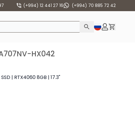
97
(+994) 12 441 27 16
(+994) 70 885 72 42
FA707NV-HX042
SSD | RTX4060 8GB | 17.3"