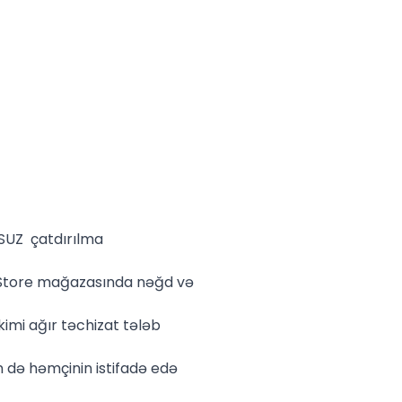
LSUZ çatdırılma
 Store mağazasında nəğd və
imi ağır təchizat tələb
n də həmçinin istifadə edə