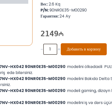
Вес:
2.6 Kq
P/N:
90NR0E35-M00290
Гарантия:
24 Ay
2149
-
+
Добавить в корзину
707NV-HX042 90NR0E35-M00290
modelini ölkədaxili PU
iş edə bilərsiniz.
707NV-HX042 90NR0E35-M00290
modelini Bakıda Delta
siniz.
707NV-HX042 90NR0E35-M00290
modeli gaming, dizayn k
707NV-HX042 90NR0E35-M00290
modelini iş və dərs üçü