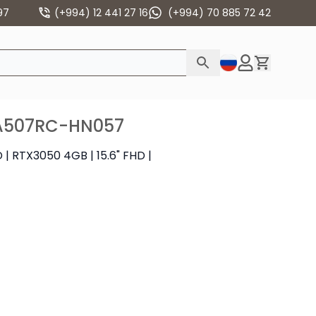
97
(+994) 12 441 27 16
(+994) 70 885 72 42
FA507RC-HN057
| RTX3050 4GB | 15.6" FHD |