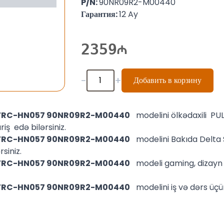
P/N:
90NR09R2-M00440
Гарантия:
12 Ay
2359
-
+
Добавить в корзину
507RC-HN057 90NR09R2-M00440
modelini ölkədaxili PU
iş edə bilərsiniz.
507RC-HN057 90NR09R2-M00440
modelini Bakıda Delt
siniz.
507RC-HN057 90NR09R2-M00440
modeli gaming, dizayn 
507RC-HN057 90NR09R2-M00440
modelini iş və dərs üç