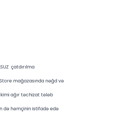
LSUZ çatdırılma
a Store mağazasında nəğd və
kimi ağır təchizat tələb
ün də həmçinin istifadə edə