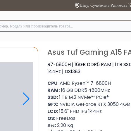
Баку, Сулеймана Рагимова 1
Asus Tuf Gaming A15 
R7-6800H | 16GB DDR5 RAM | 1TB SSD 
144Hz | DS1383
CPU
: AMD Ryzen™ 7-6800H
RAM:
16 GB DDR5 4800MHz
SSD:
1 TB M.2 NVMe™ PCIe®
GFX:
NVIDIA GeForce RTX 3050 4GB
LCD:
15.6" FHD IPS 144Hz
OS:
FreeDos
Вес:
2.20 Kq