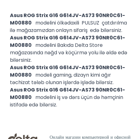
Asus ROG Strix G16 G614JV-AS73 90NR0C61-
M00880
modelini ölkədaxili PULSUZ çatdırılma
ilə mağazamızdan onlayn sifariş edə bilərsiniz.
Asus ROG Strix G16 G614JV-AS73 90NR0C61-
M00880
modelini Bakıda Delta Store
mağazasında nəğd və köçürmə yolu ilə əldə edə
bilərsiniz.
Asus ROG Strix G16 G614JV-AS73 90NR0C61-
M00880
modeli gaming, dizayn kimi ağır
təchizat tələb olunan işlərdə işlədə bilərsiz.
Asus ROG Strix G16 G614JV-AS73 90NR0C61-
M00880
modelini iş və dərs üçün də həmçinin
istifadə edə bilərsiz.
Онлайн магазин компьютерной и офисной