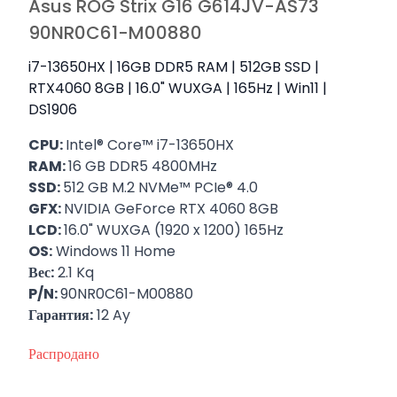
Asus ROG Strix G16 G614JV-AS73
90NR0C61-M00880
i7-13650HX | 16GB DDR5 RAM | 512GB SSD |
RTX4060 8GB | 16.0" WUXGA | 165Hz | Win11 |
DS1906
CPU:
Intel® Core™ i7-13650HX
RAM:
16 GB DDR5 4800MHz
SSD:
512 GB M.2 NVMe™ PCIe® 4.0
GFX:
NVIDIA GeForce RTX 4060 8GB
LCD:
16.0" WUXGA (1920 x 1200) 165Hz
OS:
Windows 11 Home
Вес:
2.1 Kq
P/N:
90NR0C61-M00880
Гарантия:
12 Ay
Распродано