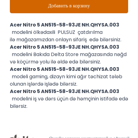
Добавить в корзину
Acer Nitro 5 AN515-58-93JE NH.QHYSA.003
modelini ölkədaxili PULSUZ çatdırılma
ilə mağazamızdan onlayn sifariş edə bilərsiniz.
Acer Nitro 5 AN515-58-93JE NH.QHYSA.003
modelini Bakıda Delta Store mağazasında nəğd
və köçürmə yolu ilə əldə edə bilərsiniz.
Acer Nitro 5 AN515-58-93JE NH.QHYSA.003
modeli gaming, dizayn kimi ağır təchizat tələb
olunan işlərdə işlədə bilərsiz.
Acer Nitro 5 AN515-58-93JE NH.QHYSA.003
modelini iş və dərs üçün də həmçinin istifadə edə
bilərsiz.