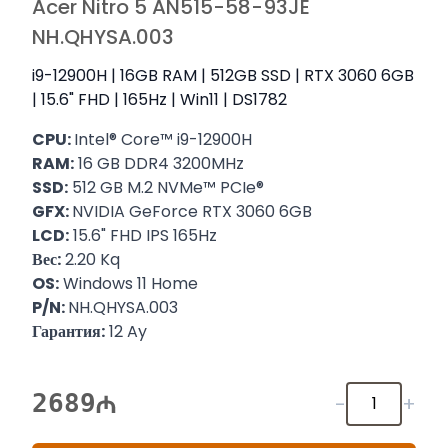
Acer Nitro 5 AN515-58-93JE
NH.QHYSA.003
i9-12900H | 16GB RAM | 512GB SSD | RTX 3060 6GB
| 15.6" FHD | 165Hz | Win11 | DS1782
CPU:
Intel® Core™ i9-12900H
RAM:
16 GB DDR4 3200MHz
SSD:
512 GB M.2 NVMe™ PCIe®
GFX:
NVIDIA GeForce RTX 3060 6GB
LCD:
15.6" FHD IPS 165Hz
Вес:
2.20 Kq
OS:
Windows 11 Home
P/N:
NH.QHYSA.003
Гарантия:
12 Ay
2689
-
+