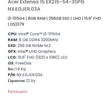
Acer Extensa 15 EX215-54-35PG
NX.EGJER.03A
i3-1115G4 | 8GB RAM | 256GB SSD | UHD | 15.6" FHD
| DS2379
CPU:
Intel® Core™ i3-1115G4
RAM:
8 GB DDR4 3200MHz
SSD:
256 GB NVMe M.2
GFX:
Intel® UHD Graphics
LCD:
15.6" FHD (1920 x 1080) LED
OS:
FreeDos
Вес:
1.9 Kq
P/N:
NX.EGJER.03A
Гарантия:
12 Ay
Распродано