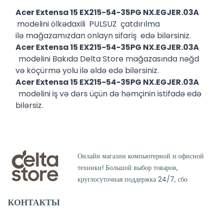
Acer Extensa 15 EX215-54-35PG NX.EGJER.03A
modelini ölkədaxili PULSUZ çatdırılma
ilə mağazamızdan onlayn sifariş edə bilərsiniz.
Acer Extensa 15 EX215-54-35PG NX.EGJER.03A
modelini Bakıda Delta Store mağazasında nəğd
və köçürmə yolu ilə əldə edə bilərsiniz.
Acer Extensa 15 EX215-54-35PG NX.EGJER.03A
modelini iş və dərs üçün də həmçinin istifadə edə
bilərsiz.
Онлайн магазин компьютерной и офисной
техники! Большой выбор товаров,
круглосуточная поддержка 24/7, сбо
КОНТАКТЫ