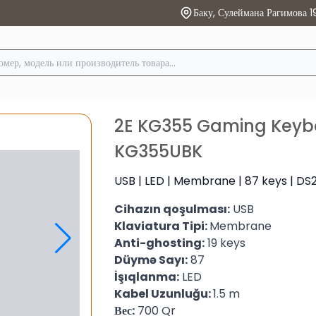
Баку, Сулеймана Рагимова 1
2E KG355 Gaming Keybo
KG355UBK
USB | LED | Membrane | 87 keys | DS
Cihazın qoşulması:
USB
Klaviatura Tipi:
Membrane
Anti-ghosting:
19 keys
Düymə Sayı:
87
İşıqlanma:
LED
Kabel Uzunluğu:
1.5 m
Вес:
700 Qr