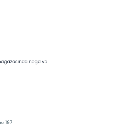
 mağazasında nəğd və
ва 197