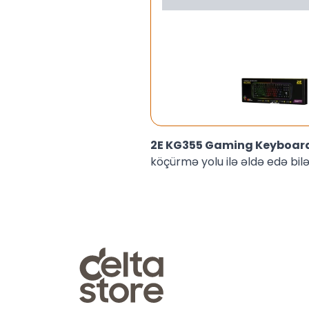
2E KG355 Gaming Keyboar
köçürmə yolu ilə əldə edə bilər