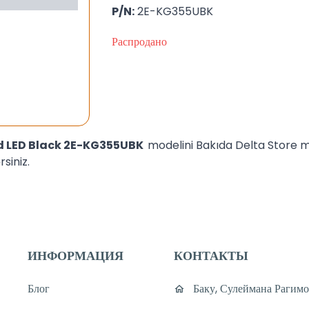
P/N:
2E-KG355UBK
Распродано
d LED Black 2E-KG355UBK
modelini Bakıda Delta Store
siniz.
ИНФОРМАЦИЯ
КОНТАКТЫ
Блог
Баку, Сулеймана Рагимо