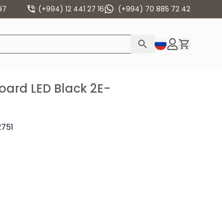
97
(+994) 12 441 27 16
(+994) 70 885 72 42
ard LED Black 2E-
2751