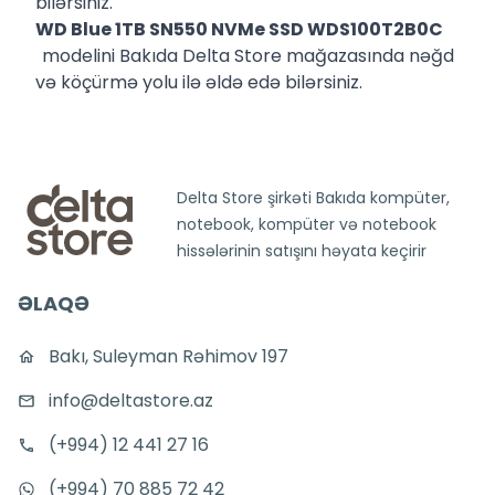
bilərsiniz.
WD Blue 1TB SN550 NVMe SSD WDS100T2B0C
modelini Bakıda Delta Store mağazasında nəğd
və köçürmə yolu ilə əldə edə bilərsiniz.
Delta Store şirkəti Bakıda kompüter,
notebook, kompüter və notebook
hissələrinin satışını həyata keçirir
ƏLAQƏ
Bakı, Suleyman Rəhimov 197
info@deltastore.az
(+994) 12 441 27 16
(+994) 70 885 72 42