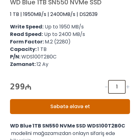
WD Blue 1TB SN550 NVMe SSD
1 TB | 1950MB/s | 2400MB/s | DS2639
Write Speed:
Up to 1950 MB/s
Read Speed:
Up to 2400 MB/s
Form Factor:
M.2 (2280)
Capacity:
1 TB
P/N:
WDS100T2B0C
Zəmanət:
12 Ay
299
-
+
Səbətə əlavə et
WD Blue 1TB SN550 NVMe SSD WDS100T2B0C
modelini mağazamızdan onlayn sifariş edə