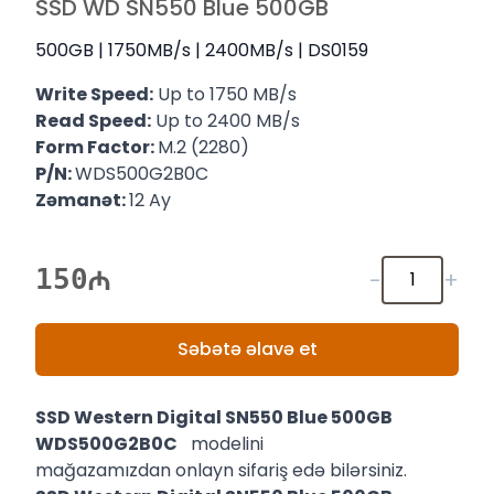
SSD WD SN550 Blue 500GB
500GB | 1750MB/s | 2400MB/s | DS0159
Write Speed:
Up to 1750 MB/s
Read Speed:
Up to 2400 MB/s
Form Factor:
M.2 (2280)
P/N:
WDS500G2B0C
Zəmanət:
12 Ay
150
-
+
Səbətə əlavə et
SSD Western Digital SN550 Blue 500GB
WDS500G2B0C
modelini
mağazamızdan onlayn sifariş edə bilərsiniz.