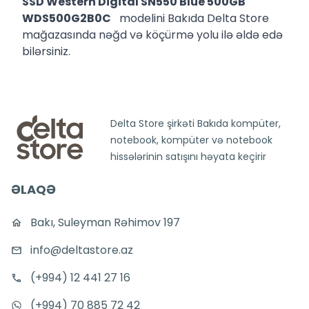
SSD Western Digital SN550 Blue 500GB
WDS500G2B0C
modelini Bakıda Delta Store
mağazasında nəğd və köçürmə yolu ilə əldə edə
bilərsiniz.
Delta Store şirkəti Bakıda kompüter,
notebook, kompüter və notebook
hissələrinin satışını həyata keçirir
ƏLAQƏ
Bakı, Suleyman Rəhimov 197
info@deltastore.az
(+994) 12 441 27 16
(+994) 70 885 72 42