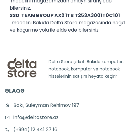
modelini mağazamızdan onlayn sifariş edə
bilərsiniz.
SSD TEAMGROUP AX2 1TB T253A3001T0C101
modelini Bakıda Delta Store mağazasında nəğd
və köçürmə yolu ilə əldə edə bilərsiniz.
Delta Store şirkəti Bakıda kompüter,
notebook, kompüter və notebook
hissələrinin satışını həyata keçirir
ƏLAQƏ
Bakı, Suleyman Rəhimov 197
info@deltastore.az
(+994) 12 441 27 16