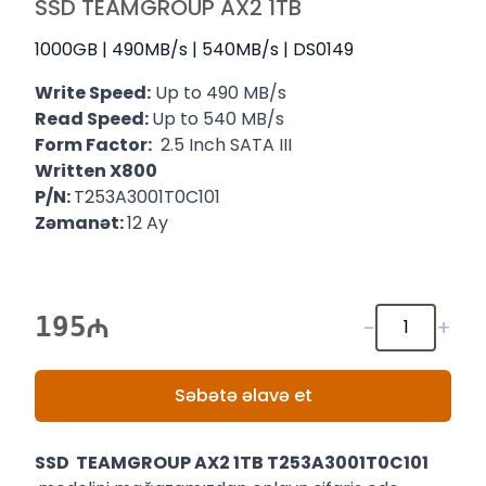
SSD TEAMGROUP AX2 1TB
1000GB | 490MB/s | 540MB/s | DS0149
Write Speed:
Up to 490 MB/s
Read Speed:
Up to 540 MB/s
Form Factor:
2.5 Inch SATA III
Written X800
P/N:
T253A3001T0C101
Zəmanət:
12 Ay
195
-
+
Səbətə əlavə et
SSD TEAMGROUP AX2 1TB T253A3001T0C101