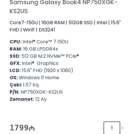
Samsung Galaxy Book4 NP750XGK-
KS2US
Core7-150U | 16GB RAM | 512GB SSD | Intel | 15.6"
FHD | Win11 | DS3241
CPU:
Intel® Core™ 7 150U
RAM:
16 GB LPDDR4x
SSD:
512 GB M.2 NVMe™ PCIe®
GFX:
Intel® Graphics
LCD:
15.6" FHD (1920 x 1080)
OS:
Windows 11 Home
Çəki:
1.57 Kq
P/N:
NP750XGK-KS2US
Zəmanət:
12 Ay
1799
-
+