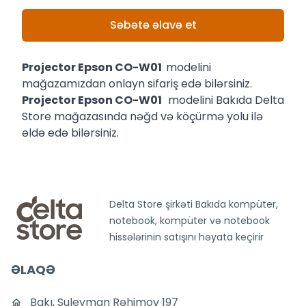
Səbətə əlavə et
Projector Epson CO-W01
modelini
mağazamızdan onlayn sifariş edə bilərsiniz.
Projector Epson CO-W01
modelini Bakıda Delta
Store mağazasında nəğd və köçürmə yolu ilə
əldə edə bilərsiniz.
Delta Store şirkəti Bakıda kompüter,
notebook, kompüter və notebook
hissələrinin satışını həyata keçirir
ƏLAQƏ
Bakı, Suleyman Rəhimov 197