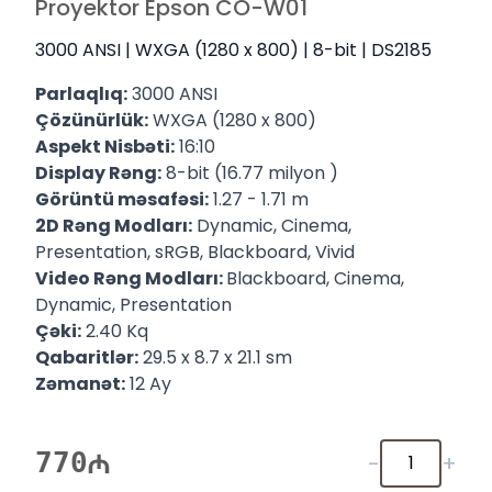
Proyektor Epson CO-W01
3000 ANSI | WXGA (1280 x 800) | 8-bit | DS2185
Parlaqlıq:
3000 ANSI
Çözünürlük:
WXGA (1280 x 800)
Aspekt Nisbəti:
16:10
Display Rəng:
8-bit (16.77 milyon )
Görüntü məsafəsi:
1.27 - 1.71 m
2D Rəng Modları:
Dynamic, Cinema,
Presentation, sRGB, Blackboard, Vivid
Video Rəng Modları:
Blackboard, Cinema,
Dynamic, Presentation
Çəki:
2.40 Kq
Qabaritlər:
29.5 x 8.7 x 21.1 sm
Zəmanət:
12 Ay
770
-
+