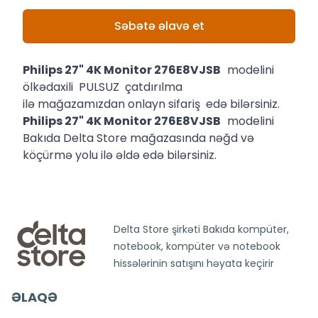
Səbətə əlavə et
Philips 27" 4K Monitor 276E8VJSB
modelini
ölkədaxili PULSUZ çatdırılma
ilə mağazamızdan onlayn sifariş edə bilərsiniz.
Philips 27" 4K Monitor 276E8VJSB
modelini
Bakıda Delta Store mağazasında nəğd və
köçürmə yolu ilə əldə edə bilərsiniz.
Delta Store şirkəti Bakıda kompüter,
notebook, kompüter və notebook
hissələrinin satışını həyata keçirir
ƏLAQƏ