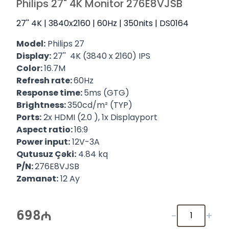
Philips 27" 4K Monitor 276E8VJSB
27'' 4K | 3840x2160 | 60Hz | 350nits | DS0164
Model:
Philips 27
Display
:
27'' 4K (3840 x 2160) IPS
Color:
16.7M
Refresh rate:
60Hz
Response time:
5ms (GTG)
Brightness:
350cd/m² (TYP)
Ports:
2x HDMI (2.0 ), 1x Displayport
Aspect ratio:
16:9
Power input
:
12V-3A
Qutusuz Çəki:
4.84 kq
P/N:
276E8VJSB
Zəmanət:
12 Ay
698
-
+