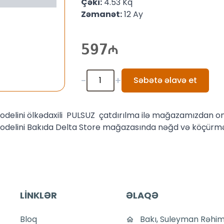
Çəki:
4.53 Kq
Zəmanət:
12 Ay
597
-
+
Səbətə əlavə et
delini ölkədaxili PULSUZ çatdırılma ilə mağazamızdan onla
delini Bakıda Delta Store mağazasında nəğd və köçürmə yo
LİNKLƏR
ƏLAQƏ
Bloq
Bakı, Suleyman Rəhim