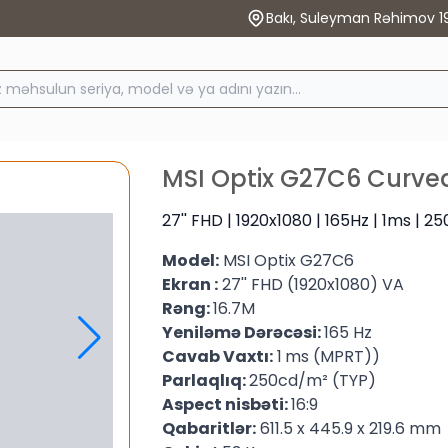
Bakı, Suleyman Rəhimov 1
MSI Optix G27C6 Curve
27'' FHD | 1920x1080 | 165Hz | 1ms | 25
Model:
MSI Optix G27C6
Ekran
:
27'' FHD (1920x1080) VA
Rəng:
16.7M
Yeniləmə Dərəcəsi:
165 Hz
Cavab Vaxtı:
1
ms (MPRT))
Parlaqlıq:
250cd/m² (TYP)
Aspect nisbəti:
16:9
Qabaritlər:
611.5 x 445.9 x 219.6 mm