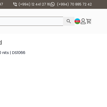
97
(+994) 12 441 27 16
(+994) 70 885 72 42
d
0 nits | DS1066