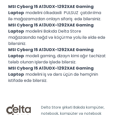
MSI Cyborg 15 A13UDX-1292XAE Gaming
Laptop
modelini ölkədaxili PULSUZ çatdırılma
ilə mağazamızdan onlayn sifariş edə bilərsiniz.
MSI Cyborg 15 A13UDX-1292XAE Gaming
Laptop
modelini Bakıda Delta Store
mağazasında nəğd və köçürmə yolu ilə əldə edə
bilərsiniz.
MSI Cyborg 15 A13UDX-1292XAE Gaming
Laptop
modeli gaming, dizayn kimi ağır təchizat
tələb olunan işlərdə işlədə bilərsiz.
MSI Cyborg 15 A13UDX-1292XAE Gaming
Laptop
modelini iş və dərs üçün də həmçinin
istifadə edə bilərsiz.
Delta Store şirkəti Bakıda kompüter,
notebook, kompüter və notebook