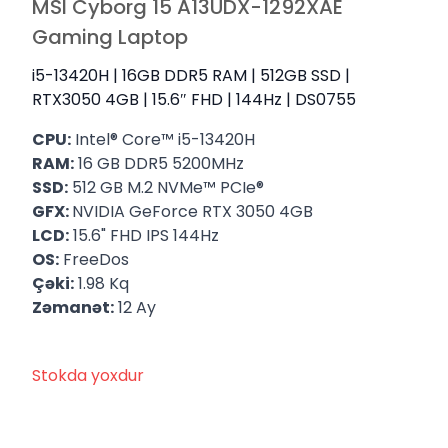
MSI Cyborg 15 A13UDX-1292XAE
Gaming Laptop
i5-13420H | 16GB DDR5 RAM | 512GB SSD |
RTX3050 4GB | 15.6″ FHD | 144Hz | DS0755
CPU:
Intel® Core™ i5-13420H
RAM:
16 GB DDR5 5200MHz
SSD:
512 GB M.2 NVMe™ PCIe®
GFX:
NVIDIA GeForce RTX 3050 4GB
LCD:
15.6" FHD IPS 144Hz
OS:
FreeDos
Çəki:
1.98 Kq
Zəmanət:
12 Ay
Stokda yoxdur