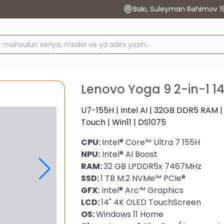
Bakı, Suleyman Rəhimov 1
Lenovo Yoga 9 2-in-1 
U7-155H | Intel AI | 32GB DDR5 RAM | 
Touch | Win11 | DS1075
CPU:
Intel® Core™ Ultra 7 155H
NPU:
Intel® AI Boost
RAM:
32 GB LPDDR5x 7467MHz
SSD:
1 TB M.2 NVMe™ PCIe®
GFX:
Intel® Arc™ Graphics
LCD:
14" 4K OLED TouchScreen
OS:
Windows 11 Home