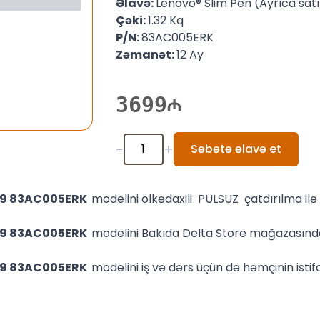
Əlavə:
Lenovo® Slim Pen (Ayrıca satıl
Çəki:
1.32 Kq
P/N:
83AC005ERK
Zəmanət:
12 Ay
3699
-
+
Səbətə əlavə et
MH9 83AC005ERK
modelini ölkədaxili PULSUZ çatdırılma i
MH9 83AC005ERK
modelini Bakıda Delta Store mağazasınd
MH9 83AC005ERK
modelini iş və dərs üçün də həmçinin istifa