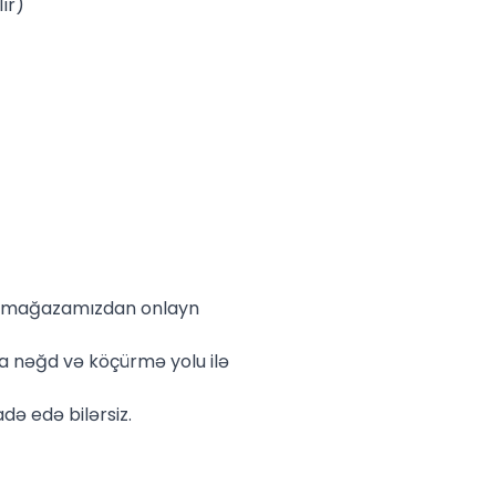
ır)
lə mağazamızdan onlayn
a nəğd və köçürmə yolu ilə
də edə bilərsiz.