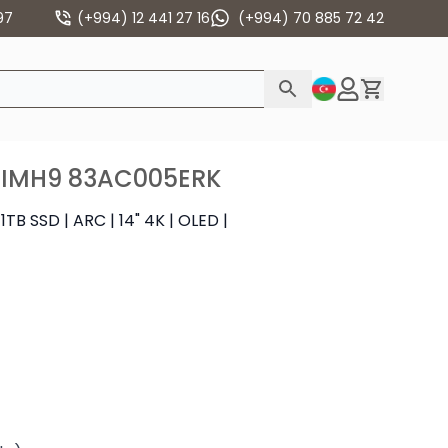
97
(+994) 12 441 27 16
(+994) 70 885 72 42
14IMH9 83AC005ERK
1TB SSD | ARC | 14" 4K | OLED |