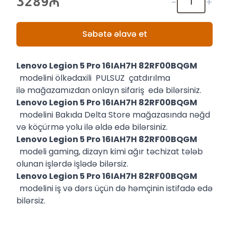
3289
-
+
Səbətə əlavə et
Lenovo Legion 5 Pro 16IAH7H 82RF00BQGM
modelini ölkədaxili PULSUZ çatdırılma
ilə mağazamızdan onlayn sifariş edə bilərsiniz.
Lenovo Legion 5 Pro 16IAH7H 82RF00BQGM
modelini Bakıda Delta Store mağazasında nəğd
və köçürmə yolu ilə əldə edə bilərsiniz.
Lenovo Legion 5 Pro 16IAH7H 82RF00BQGM
modeli gaming, dizayn kimi ağır təchizat tələb
olunan işlərdə işlədə bilərsiz.
Lenovo Legion 5 Pro 16IAH7H 82RF00BQGM
modelini iş və dərs üçün də həmçinin istifadə edə
bilərsiz.