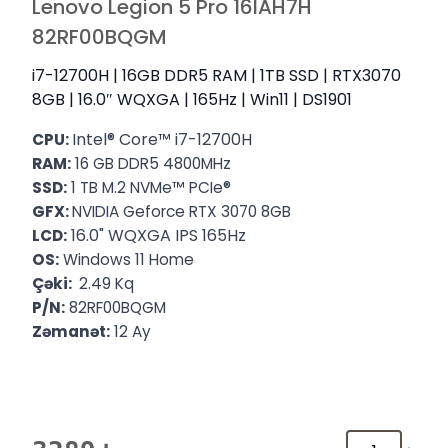
Lenovo Legion 5 Pro 16IAH7H
82RF00BQGM
i7-12700H | 16GB DDR5 RAM | 1TB SSD | RTX3070
8GB | 16.0″ WQXGA | 165Hz | Win11 | DS1901
Intel® Core™ i7-12700H
CPU:
RAM:
16 GB DDR5 4800MHz
™
®
SSD:
1 TB M.2 NVMe
PCIe
GFX:
NVIDIA
Geforce
RTX
3070 8GB
16.0" WQXGA IPS 165Hz
LCD:
OS:
Windows 11 Home
Çəki:
2.49 Kq
P/N:
82RF00BQGM
Zəmanət:
12 Ay