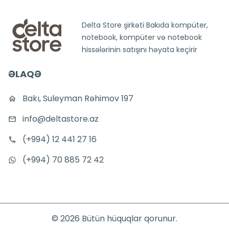
Delta Store şirkəti Bakıda kompüter,
notebook, kompüter və notebook
hissələrinin satışını həyata keçirir
ƏLAQƏ
Bakı, Suleyman Rəhimov 197
info@deltastore.az
(+994) 12 441 27 16
(+994) 70 885 72 42
©
2026
Bütün hüquqlar qorunur.