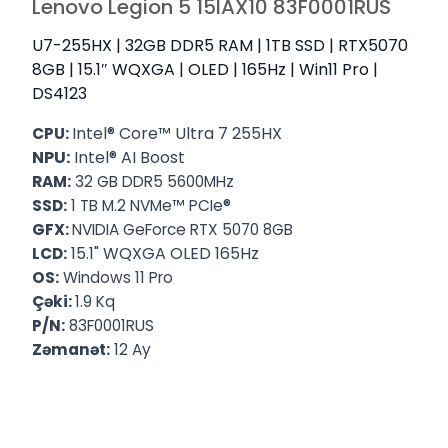
Lenovo Legion 5 15IAX10 83F0001RUS
U7-255HX | 32GB DDR5 RAM | 1TB SSD | RTX5070
8GB | 15.1″ WQXGA | OLED | 165Hz | Win11 Pro |
DS4123
Intel® Core™ Ultra 7 255HX
CPU:
NPU:
Intel® AI Boost
RAM:
32 GB DDR5 5600MHz
™
®
SSD:
1 TB M.2 NVMe
PCIe
GFX:
NVIDIA
GeForce
RTX
5070 8GB
15.1" WQXGA OLED 165Hz
LCD:
OS:
Windows 11 Pro
Çəki:
1.9 Kq
P/N:
83F0001RUS
Zəmanət:
12 Ay