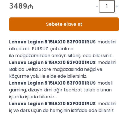
3489
-
+
Səbətə əlavə et
Lenovo Legion 5 15IAX10 83F0001RUS
modelini
ölkədaxili PULSUZ çatdırılma
ilə mağazamızdan onlayn sifariş edə bilərsiniz.
Lenovo Legion 5 15IAX10 83F0001RUS
modelini
Bakıda Delta Store mağazasında nəğd və
köçürmə yolu ilə əldə edə bilərsiniz.
Lenovo Legion 5 15IAX10 83F0001RUS
modeli
gaming, dizayn kimi ağır təchizat tələb olunan
işlərdə işlədə bilərsiz.
Lenovo Legion 5 15IAX10 83F0001RUS
modelini
iş və dərs üçün də həmçinin istifadə edə bilərsiz.