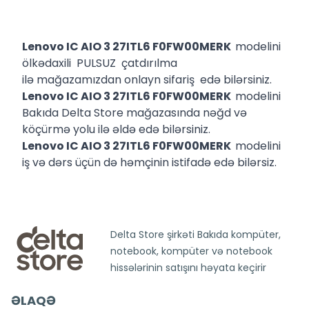
Lenovo IC AIO 3 27ITL6 F0FW00MERK
modelini
ölkədaxili PULSUZ çatdırılma
ilə mağazamızdan onlayn sifariş edə bilərsiniz.
Lenovo IC AIO 3 27ITL6 F0FW00MERK
modelini
Bakıda Delta Store mağazasında nəğd və
köçürmə yolu ilə əldə edə bilərsiniz.
Lenovo IC AIO 3 27ITL6 F0FW00MERK
modelini
iş və dərs üçün də həmçinin istifadə edə bilərsiz.
Delta Store şirkəti Bakıda kompüter,
notebook, kompüter və notebook
hissələrinin satışını həyata keçirir
ƏLAQƏ