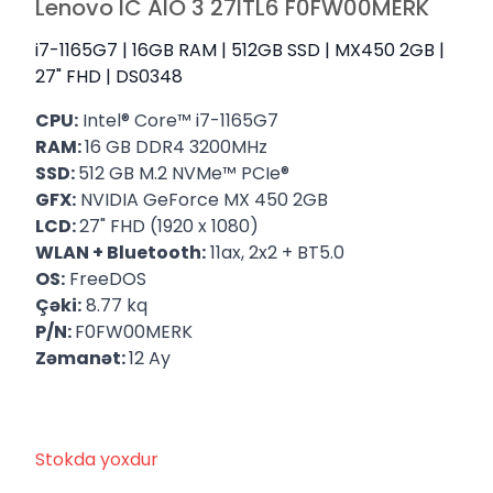
Lenovo IC AIO 3 27ITL6 F0FW00MERK
i7-1165G7 | 16GB RAM | 512GB SSD | MX450 2GB |
27" FHD | DS0348
CPU:
Intel® Core™ i7-1165G7
RAM:
16 GB DDR4 3200MHz
SSD:
512 GB M.2 NVMe™ PCIe®
GFX:
NVIDIA GeForce MX 450 2GB
LCD:
27" FHD (1920 x 1080)
WLAN + Bluetooth:
11ax, 2x2 + BT5.0
OS:
FreeDOS
Çəki:
8.77 kq
P/N:
F0FW00MERK
Zəmanət:
12 Ay
Stokda yoxdur