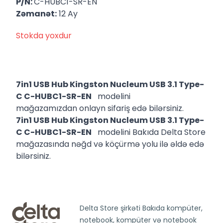
P/N:
C-HUBC1-SR-EN
Zəmanət:
12 Ay
Stokda yoxdur
7in1 USB Hub Kingston Nucleum USB 3.1 Type-
C C-HUBC1-SR-EN
modelini
mağazamızdan onlayn sifariş edə bilərsiniz.
7in1 USB Hub Kingston Nucleum USB 3.1 Type-
C C-HUBC1-SR-EN
modelini Bakıda Delta Store
mağazasında nəğd və köçürmə yolu ilə əldə edə
bilərsiniz.
Delta Store şirkəti Bakıda kompüter,
notebook, kompüter və notebook