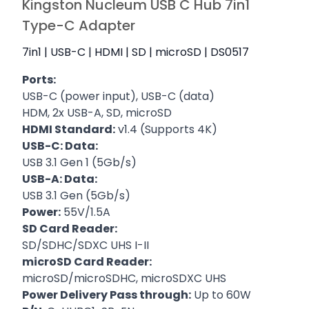
Kingston Nucleum USB C Hub 7in1
Type-C Adapter
7in1 | USB-C | HDMI | SD | microSD | DS0517
Ports:
USB-C (power input), USB-C (data)
HDM, 2x USB-A, SD, microSD
HDMI Standard:
v1.4 (Supports 4K)
USB-C: Data:
USB 3.1 Gen 1 (5Gb/s)
USB-A: Data:
USB 3.1 Gen (5Gb/s)
Power:
55V/1.5A
SD Card Reader:
SD/SDHC/SDXC UHS I-II
microSD Card Reader:
microSD/microSDHC, microSDXC UHS
Power Delivery Pass through:
Up to 60W